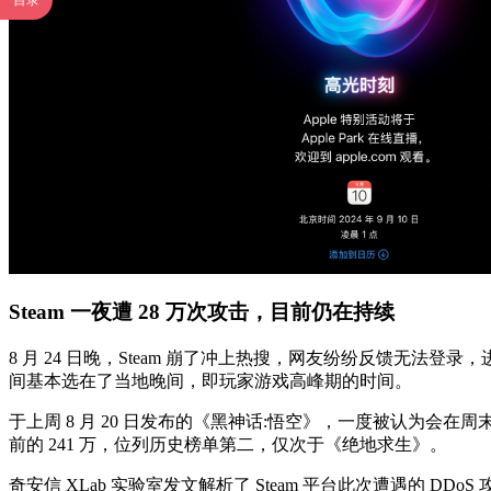
目录
Steam 一夜遭 28 万次攻击，目前仍在持续
8 月 24 日晚，Steam 崩了冲上热搜，网友纷纷反馈无法
间基本选在了当地晚间，即玩家游戏高峰期的时间。
于上周 8 月 20 日发布的《黑神话:悟空》，一度被认为会
前的 241 万，位列历史榜单第二，仅次于《绝地求生》。
奇安信 XLab 实验室发文解析了 Steam 平台此次遭遇的 D