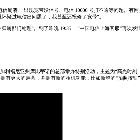
馈称上海电信崩溃， 出现宽带没信号、电信 10000 号打不通等问
没怀疑过电信出问题了，我甚至还报修了宽带”。
相关归属部门处理”。到了昨晚 19:35 ，“中国电信上海客服”再
加利福尼亚州库比蒂诺的总部举办特别活动，主题为“高光时刻（It ‘s 
Pro 系列的手机将拥有更大的屏幕，并拥有新的相机功能，比如新增的“拍
。