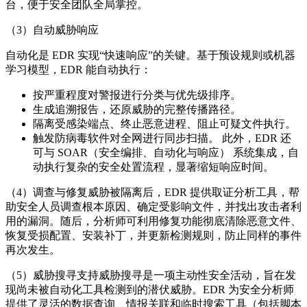
台，便于安全团队全局掌控。
（3）自动威胁响应
自动化是 EDR 实现“快速响应”的关键。基于预设规则或机器
学习模型，EDR 能自动执行：
按严重程度对警报进行分类与优先级排序。
生成追溯报告，还原威胁的完整传播路径。
隔离受感染端点、终止恶意进程、阻止可疑文件执行。
触发防病毒软件对全网进行同步扫描。 此外，EDR 还
可与 SOAR（安全编排、自动化与响应） 系统集成，自
动执行复杂的安全处置流程，显著缩短响应时间。
（4）调查与修复威胁被隔离后，EDR 提供取证分析工具，帮
助安全人员调查根本原因、确定受影响文件，并找出攻击者利
用的漏洞。随后，分析师可利用修复功能彻底清除恶意文件、
恢复受损配置、安装补丁，并更新检测规则，防止同样的事件
再次发生。
（5）威胁搜寻支持威胁搜寻是一项主动性安全活动，旨在发
现尚未被自动化工具检测到的潜伏威胁。EDR 为安全分析师
提供了灵活的数据查询、情报关联和临时搜索工具（包括脚本