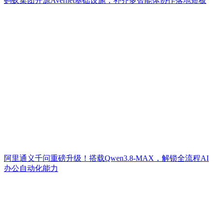
蚂蚁集团开源Avernet基础设施，补齐多智能体协作落地短板
阿里通义千问重磅升级！搭载Qwen3.8-MAX，解锁全流程AI
办公自动化能力