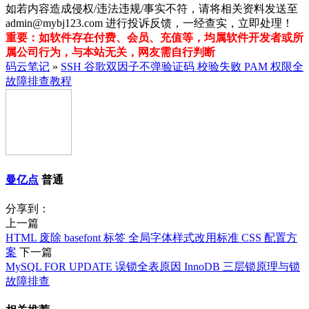
如若内容造成侵权/违法违规/事实不符，请将相关资料发送至
admin@mybj123.com 进行投诉反馈，一经查实，立即处理！
重要：如软件存在付费、会员、充值等，均属软件开发者或所
属公司行为，与本站无关，网友需自行判断
码云笔记
»
SSH 谷歌双因子不弹验证码 校验失败 PAM 权限全
故障排查教程
曼亿点
普通
分享到：
上一篇
HTML 废除 basefont 标签 全局字体样式改用标准 CSS 配置方
案
下一篇
MySQL FOR UPDATE 误锁全表原因 InnoDB 三层锁原理与锁
故障排查