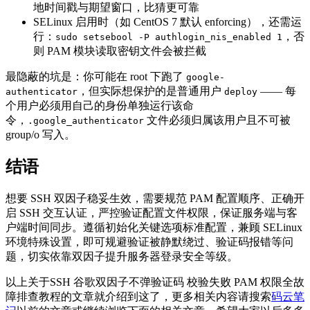
地时间戳与期望窗口，比猜更可靠
SELinux 启用时（如 CentOS 7 默认 enforcing），还需运
行：
，否
sudo setsebool -P authlogin_nis_enabled 1
则 PAM 模块读取密钥文件会被拦截
最隐蔽的坑是：你可能在 root 下跑了
google-
，但实际想保护的是普通用户
—— 每
authenticator
deploy
个用户必须用自己的身份单独运行该命
令，
文件必须归属该用户且不可被
.google_authenticator
group/o 写入。
结语
想要 SSH 双因子稳妥生效，需要规范 PAM 配置顺序、正确开
启 SSH 交互认证，严控验证配置文件权限，保证服务端与客
户端时间同步。遵循初始化关键选项标准配置，兼顾 SELinux
环境特殊设置，即可规避验证被静默绕过、验证码报错等问
题，切实依靠双因子提升服务器登录安全等级。
以上关于SSH 谷歌双因子不弹验证码 校验失败 PAM 权限全故
障排查教程的文章就介绍到这了，更多相关内容请搜索
码云笔