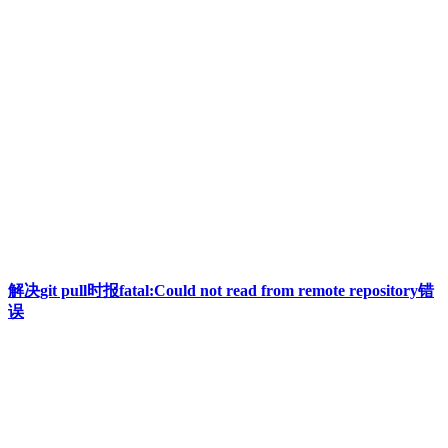
解决git pull时报fatal:Could not read from remote repository错
误