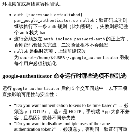
环境恢复或离线兼容性测试。
auth [success=ok default=bad]
：验证码成功则
pam_google_authenticator.so nullok
继续执行下一条 auth 规则（比如密码），失败则标记整
个 auth 栈为 bad
这行必须放在
的正上方，
auth include password-auth
否则密码验证先完成，二次验证根本不会触发
是临时选项，上线前建议改
nullok
为
强制
secret=/home/${USER}/.google_authenticator
每个用户必须初始化
google-authenticator 命令运行时哪些选项不能乱选
运行
后的 5 个交互问题中，以下三项
google-authenticator
直接影响可用性与安全性：
“Do you want authentication tokens to be time-based?” → 必
须选
（TOTP）。选
是 HOTP，手机端 App 大多不兼
y
n
容，且易因计数器不同步失效
“Do you want to disallow multiple uses of the same
authentication token?” → 必须选
，否则同一验证码可重
y