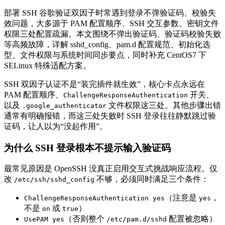
部署 SSH 谷歌验证双因子时常遇到登录不弹验证码、校验失
效问题，大多源于 PAM 配置顺序、SSH 交互参数、密钥文件
权限三处配置疏漏。本文围绕不弹出验证码、验证码校验失败
等高频故障，详解 sshd_config、pam.d 配置规范、初始化选
型、文件权限与系统时间同步要点，同时补充 CentOS7 下
SELinux 特殊适配方案。
SSH 双因子认证不是“装完插件就生效”，核心卡点永远在
PAM 配置顺序、
开关、
ChallengeResponseAuthentication
以及
文件权限这三处。其他步骤出错
.google_authenticator
通常有明确报错，而这三处失败时 SSH 登录往往静默跳过验
证码，让人以为“没起作用”。
为什么 SSH 登录根本不提示输入验证码
最常见原因是 OpenSSH 没真正启用交互式挑战响应流程。仅
改
不够，必须同时满足三个条件：
/etc/ssh/sshd_config
（注意是
，
ChallengeResponseAuthentication yes
yes
不是
或
）
on
true
（否则整个
配置被忽略）
UsePAM yes
/etc/pam.d/sshd