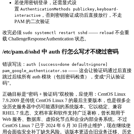
若使用密钥登录，还需显式设
置
AuthenticationMethods publickey,keyboard-
，否则密钥验证成功后直接放行，不走
interactive
PAM 的二次验证
改完必须
——
不会重
sudo systemctl restart sshd
reload
载 ChallengeResponseAuthentication 状态。
/etc/pam.d/sshd 中 auth 行怎么写才不绕过密码
错误写法：
auth [success=done default=ignore]
—— 这会让验证码通过后直接
pam_google_authenticator.so
跳过后续所有 auth 模块（包括密码检查），变成“只认验证
码”。
正确目标是“密码 + 验证码”双校验，应使用：CentOS Linux
7.9.2009 是传统 CentOS Linux 7 的最后主要版本，也是很多企
业历史服务器中仍可能遇到的系统版本。它以稳定、兼容
RHEL 7 生态、文档丰富和软件支持广泛著称，曾长期用于
Web 服务、数据库、虚拟化节点和企业内部业务系统。不过
CentOS Linux 7 已于 2024 年 6 月 30 日停止维护，现在继续使
用会面临安全补丁缺失风险。该版本更适合旧业务迁移、历史