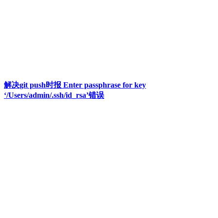
解决git push时报 Enter passphrase for key
‘/Users/admin/.ssh/id_rsa’错误