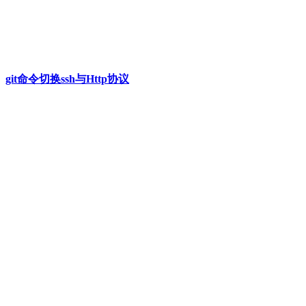
git命令切换ssh与Http协议