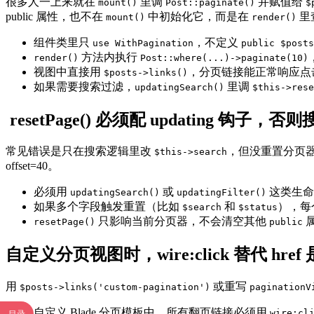
很多人一上来就在
里调
并赋值给
mount()
Post::paginate()
$
public 属性，也不在
中初始化它，而是在
里
mount()
render()
组件类里只
，不定义
use WithPagination
public $posts
方法内执行
render()
Post::where(...)->paginate(10)
视图中直接用
，分页链接能正常响应点
$posts->links()
如果需要搜索过滤，
里调
updatingSearch()
$this->rese
resetPage() 必须配 updating 钩子
常见错误是只在搜索逻辑里改
，但没重置分页器
$this->search
offset=40。
必须用
或
这类生命
updatingSearch()
updatingFilter()
如果多个字段触发重置（比如
和
），每
$search
$status
只影响当前分页器，不会清空其他
resetPage()
public
自定义分页视图时，wire:click 替代 href
用
或重写
$posts->links('custom-pagination')
paginationV
自定义 Blade 分页模板中，所有翻页链接必须用
wire:cl