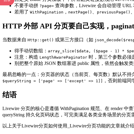
目录
不要手动拼
查询参数，Livewire 会自动管理 UR
?page=
若用了
，
、
WithPagination
nextPage()
previousPage()
HTTP 外部 API 分页要自己实现，paginat
当数据来自
或第三方接口（如
Http::get()
json_decode($res
得手动切数组：
array_slice($data, ($page - 1) * $pe
注意：构造
时，第三个参数必须是
LengthAwarePaginator
别把整个原始 JSON 数组塞进 public 属性，依然会触
最易忽略的一点：分页器的状态（当前页、每页数）默认不持久化
，否则前端同
$queryString = ['page' => ['except' => 1]]
结语
Livewire 分页的核心是遵循 WithPagination 规范
queryString 持久化页码状态，可完美满足各类业务场景的分页
以上关于Livewire分页如何使用_Livewire分页功能的文