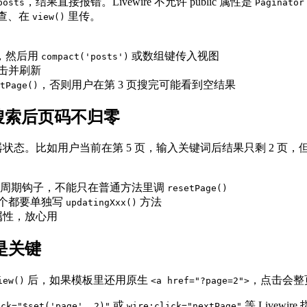
，结果直接报错。Livewire 不允许 public 属性是
posts
Paginator
查、在
里传。
view()
，然后用
或数组键传入视图
compact('posts')
击并刷新
，否则用户在第 3 页搜完可能看到空结果
tPage()
，否则搜索后页码不归零
状态。比如用户当前在第 5 页，输入关键词后结果只剩 2 页，但
周期钩子，不能只在普通方法里调
resetPage()
个都要单独写
方法
updatingXxx()
属性，放心用
 是关键
后，如果模板里还用原生
，点击会整页
iew()
<a href="?page=2">
或
等 Livewire
ick="$set('page', 2)"
wire:click="nextPage"