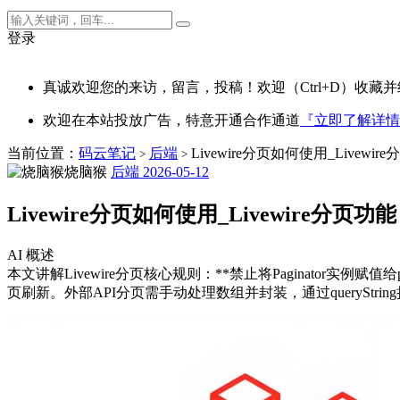
登录
真诚欢迎您的来访，留言，投稿！欢迎（Ctrl+D）收藏并
欢迎在本站投放广告，特意开通合作通道
『立即了解详情
当前位置：
码云笔记
后端
Livewire分页如何使用_Livewir
>
>
烧脑猴
后端
2026-05-12
Livewire分页如何使用_Livewire分页功能
AI 概述
本文讲解Livewire分页核心规则：**禁止将Paginator实例赋值给pub
页刷新。外部API分页需手动处理数组并封装，通过querySt