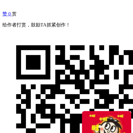
赞
0
赏
给作者打赏，鼓励TA抓紧创作！