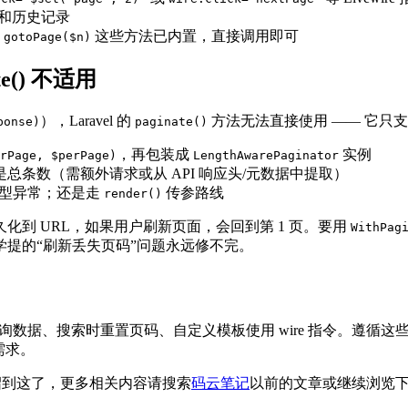
L 和历史记录
、
这些方法已内置，直接调用即可
gotoPage($n)
e() 不适用
），Laravel 的
方法无法直接使用 —— 它只支持 Eloq
ponse)
paginate()
，再包装成
实例
rPage, $perPage)
LengthAwarePaginator
总条数（需额外请求或从 API 响应头/元数据中提取）
发类型异常；还是走
传参路线
render()
到 URL，如果用户刷新页面，会回到第 1 页。要用
WithPag
学提的“刷新丢失页码”问题永远修不完。
、在 render 中查询数据、搜索时重置页码、自定义模板使用 wire
需求。
章就介绍到这了，更多相关内容请搜索
码云笔记
以前的文章或继续浏览