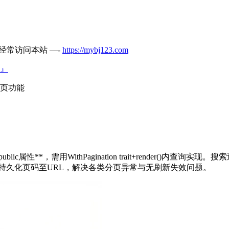
经常访问本站 —-
https://mybj123.com
』
e分页功能
lic属性**，需用WithPagination trait+render()内查询实
ring持久化页码至URL，解决各类分页异常与无刷新失效问题。