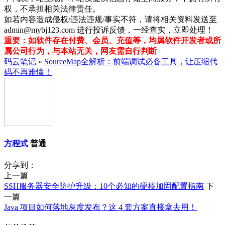
权，不承担相关法律责任。
如若内容造成侵权/违法违规/事实不符，请将相关资料发送至
admin@mybj123.com 进行投诉反馈，一经查实，立即处理！
重要：如软件存在付费、会员、充值等，均属软件开发者或所
属公司行为，与本站无关，网友需自行判断
码云笔记
»
SourceMap全解析：前端调试必备工具，让压缩代
码不再难懂！
方程式
普通
分享到：
上一篇
SSH服务器安全防护升级：10个必知的硬核加固配置指南
下
一篇
Java 项目如何落地灰度发布？这 4 套方案直接拿去用！