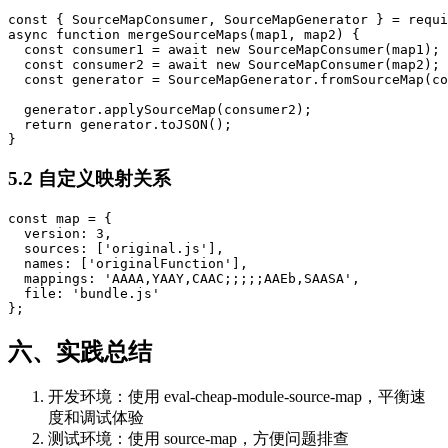
const { SourceMapConsumer, SourceMapGenerator } = requi
async function mergeSourceMaps(map1, map2) {

  const consumer1 = await new SourceMapConsumer(map1);

  const consumer2 = await new SourceMapConsumer(map2);

  const generator = SourceMapGenerator.fromSourceMap(co
  generator.applySourceMap(consumer2);

  return generator.toJSON();

}
5.2 自定义映射关系
const map = {

  version: 3,

  sources: ['original.js'],

  names: ['originalFunction'],

  mappings: 'AAAA,YAAY,CAAC;;;;;AAEb,SAASA',

  file: 'bundle.js'

};
六、实践总结
开发环境：使用
eval-cheap-module-source-map
，平衡速
度和调试体验
测试环境：使用
source-map
，方便问题排查