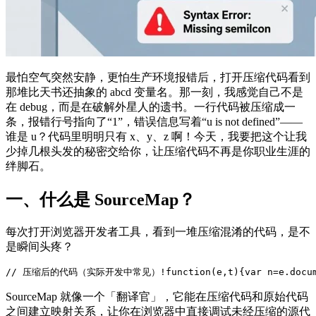
最怕空气突然安静，更怕生产环境报错后，打开压缩代码看到
那堆比天书还抽象的 abcd 变量名。那一刻，我感觉自己不是
在 debug，而是在破解外星人的遗书。一行代码被压缩成一
条，报错行号指向了“1”，错误信息写着“u is not defined”——
谁是 u？代码里明明只有 x、y、z 啊！今天，我要把这个让我
少掉几根头发的秘密交给你，让压缩代码不再是你职业生涯的
绊脚石。
一、什么是 SourceMap？
每次打开浏览器开发者工具，看到一堆压缩混淆的代码，是不
是瞬间头疼？
// 压缩后的代码（实际开发中常见）!function(e,t){var n=e.document,r
SourceMap 就像一个「翻译官」，它能在压缩代码和原始代码
之间建立映射关系，让你在浏览器中直接调试未经压缩的源代