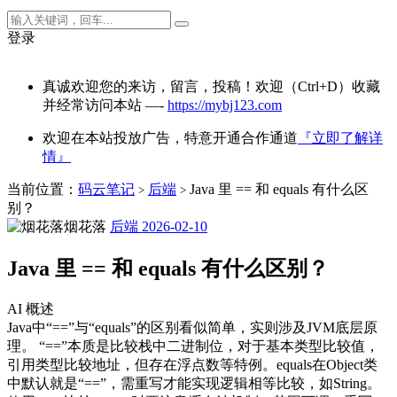
登录
真诚欢迎您的来访，留言，投稿！欢迎（Ctrl+D）收藏
并经常访问本站 —-
https://mybj123.com
欢迎在本站投放广告，特意开通合作通道
『立即了解详
情』
当前位置：
码云笔记
后端
Java 里 == 和 equals 有什么区
>
>
别？
烟花落
后端
2026-02-10
Java 里 == 和 equals 有什么区别？
AI 概述
Java中“==”与“equals”的区别看似简单，实则涉及JVM底层原
理。 “==”本质是比较栈中二进制位，对于基本类型比较值，
引用类型比较地址，但存在浮点数等特例。equals在Object类
中默认就是“==”，需重写才能实现逻辑相等比较，如String。