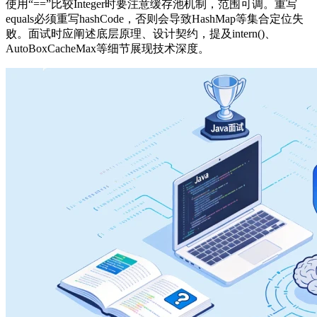
使用“==”比较Integer时要注意缓存池机制，范围可调。重写
equals必须重写hashCode，否则会导致HashMap等集合定位失
败。面试时应阐述底层原理、设计契约，提及intern()、
AutoBoxCacheMax等细节展现技术深度。