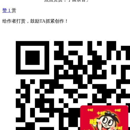
赞
1
赏
给作者打赏，鼓励TA抓紧创作！