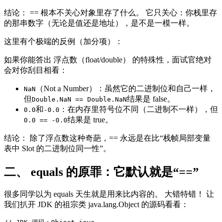
结论： == 根本不关心对象里存了什么。 它只关心：你栈里存
的那串数字（无论是值还是地址），是不是一模一样。
这里有个极端的反例（加分项）：
如果你能答出 浮点数（float/double） 的特殊性，面试官绝对
会对你刮目相看：
（Not a Number）：虽然它的二进制位和自己一样，
NaN
但
结果是 false。
Double.NaN == Double.NaN
和
：在内存里符号位不同（二进制不一样），但
0.0
-0.0
结果是 true。
0.0 == -0.0
结论： 除了浮点数这种奇葩，== 永远是在比“栈帧局部变量
表中 Slot 的二进制位同一性”。
二、 equals 的原罪：它默认就是“==”
很多同学以为 equals 天生就是用来比内容的。 大错特错！ 让
我们扒开 JDK 的祖宗类 java.lang.Object 的源码看看：