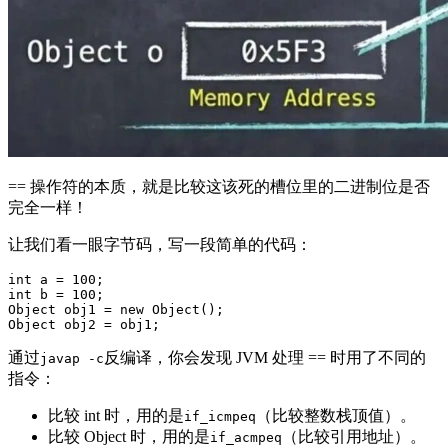
== 操作符的本质，就是比较这该死的槽位里的二进制位是否
完全一样！
让我们看一眼字节码，写一段简单的代码：
int a = 100;

int b = 100;

Object obj1 = new Object();

通过
反编译，你会发现 JVM 处理 == 时用了不同的
javap -c
指令：
比较 int 时，用的是
（比较整数栈顶值）。
if_icmpeq
比较 Object 时，用的是
（比较引用地址）。
if_acmpeq