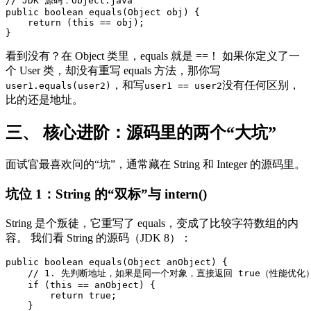
// JDK 源码：Object.java

public boolean equals(Object obj) {

    return (this == obj);

看到没有？在 Object 类里，equals 就是 ==！ 如果你定义了一
个 User 类，却没有重写 equals 方法，那你写
，和写
没有任何区别，
user1.equals(user2)
user1 == user2
比的还是地址。
三、 核心进阶：源码里的两个“大坑”
面试官最喜欢问的“坑”，通常藏在 String 和 Integer 的源码里。
坑位 1：String 的“双标”与 intern()
String 是个叛徒，它重写了 equals，变成了比较字符数组的内
容。 我们看 String 的源码（JDK 8）：
public boolean equals(Object anObject) {

    // 1. 先判断地址，如果是同一个对象，直接返回 true（性能优化）
    if (this == anObject) {

        return true;

    }
