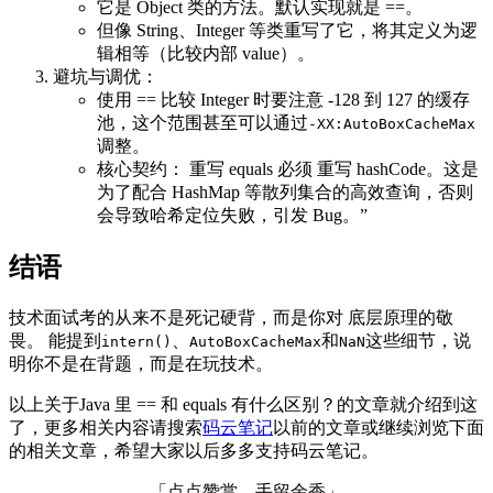
它是 Object 类的方法。默认实现就是 ==。
但像 String、Integer 等类重写了它，将其定义为逻
辑相等（比较内部 value）。
避坑与调优：
使用 == 比较 Integer 时要注意 -128 到 127 的缓存
池，这个范围甚至可以通过
-XX:AutoBoxCacheMax
调整。
核心契约： 重写 equals 必须 重写 hashCode。这是
为了配合 HashMap 等散列集合的高效查询，否则
会导致哈希定位失败，引发 Bug。”
结语
技术面试考的从来不是死记硬背，而是你对 底层原理的敬
畏。 能提到
、
和
这些细节，说
intern()
AutoBoxCacheMax
NaN
明你不是在背题，而是在玩技术。
以上关于Java 里 == 和 equals 有什么区别？的文章就介绍到这
了，更多相关内容请搜索
码云笔记
以前的文章或继续浏览下面
的相关文章，希望大家以后多多支持码云笔记。
「点点赞赏，手留余香」