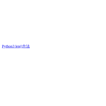
Python3 len()方法