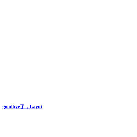
goodbye了，Layui