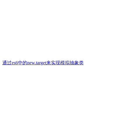
通过es6中的new.target来实现模拟抽象类