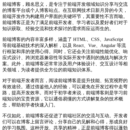
前端博客，顾名思义，是专注于前端开发领域知识分享与交流
的博客平台或个人博客站点。在互联网技术日新月异的今天，
前端开发作为构建用户界面的关键环节，其重要性不言而喻。
前端博客正是为了满足前端开发者、学习者以及爱好者们对于
知识获取、经验交流和技术探讨的需求而应运而生的。
前端博客的内容丰富多样，涵盖了 HTML、CSS、JavaScript
等前端基础技术的深入解析，以及 React、Vue、Angular 等流
行框架和库的使用心得。同时，它还会关注前端性能优化、响
应式设计、跨浏览器兼容性等实际开发中遇到的挑战与解决方
案。此外，前端博客还常常涉及用户体验设计、交互设计等相
关领域，为读者提供全方位的前端知识体系。
对于前端开发者而言，阅读前端博客是提升技能、拓宽视野的
有效途径。通过借鉴他人的经验，可以避免在开发过程中走弯
路，提高开发效率。而对于初学者来说，前端博客则是学习前
端知识的宝贵资源，它以通俗易懂的方式讲解复杂的技术概
念，帮助初学者快速入门。
不仅如此，前端博客还促进了前端社区的交流与互动。开发者
们可以在博客上留言评论，分享自己的见解和心得，形成良好
的学习氛围。这种开放、共享的精神，正是前端博客得以蓬勃