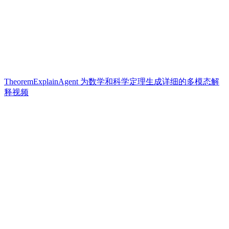
TheoremExplainAgent 为数学和科学定理生成详细的多模态解
释视频