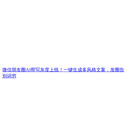
微信朋友圈AI帮写灰度上线！一键生成多风格文案，发圈告
别词穷