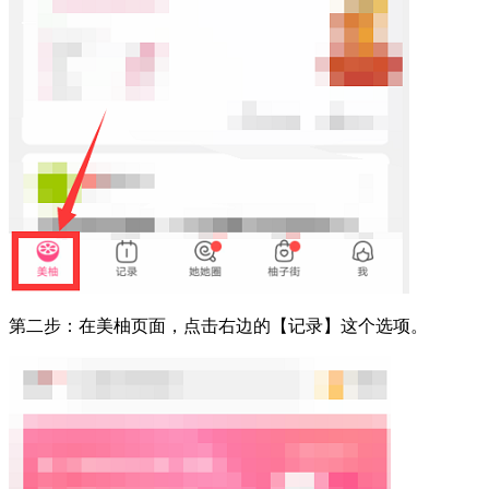
第二步：在美柚页面，点击右边的【记录】这个选项。