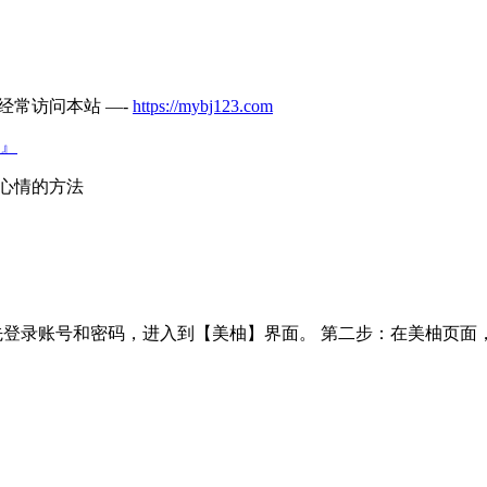
经常访问本站 —-
https://mybj123.com
』
心情的方法
先登录账号和密码，进入到【美柚】界面。 第二步：在美柚页面