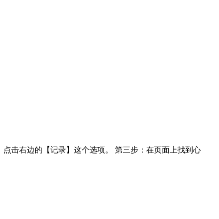
，点击右边的【记录】这个选项。 第三步：在页面上找到心