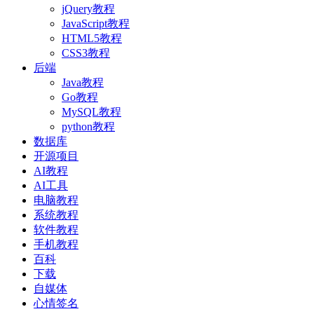
jQuery教程
JavaScript教程
HTML5教程
CSS3教程
后端
Java教程
Go教程
MySQL教程
python教程
数据库
开源项目
AI教程
AI工具
电脑教程
系统教程
软件教程
手机教程
百科
下载
自媒体
心情签名