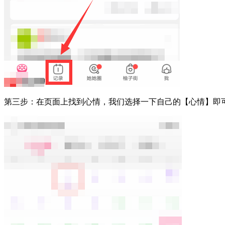
第三步：在页面上找到心情，我们选择一下自己的【心情】即