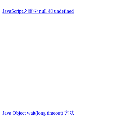
JavaScript之重学 null 和 undefined
Java Object wait(long timeout) 方法