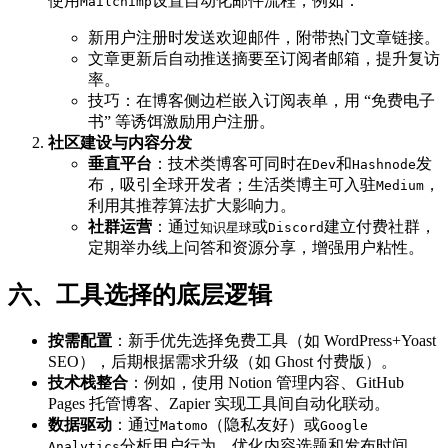
使用
设置自动化邮件流程，例如：
Mailchimp
新用户注册时发送欢迎邮件，附带热门文章链接。
文章更新后自动推送摘要至订阅者邮箱，提升复访
率。
技巧：在博客侧边栏嵌入订阅表单，用 “免费电子
书” 等诱饵激励用户注册。
社区建设与内容分发
垂直平台
：技术类博客可同时在
和
发
Dev
Hashnode
布，吸引全球开发者；生活类博主可入驻
，
Medium
利用其推荐算法扩大影响力。
社群运营
：通过
或
建立付费社群，
知识星球
Discord
定期举办线上问答和资源分享，增强用户粘性。
六、工具选择的底层逻辑
按需配置
：新手优先选择免费工具（如 WordPress+Yoast
SEO），后期根据需求升级（如 Ghost 付费版）。
技术栈整合
：例如，使用 Notion 管理内容、GitHub
Pages 托管博客、Zapier 实现工具间自动化联动。
数据驱动
：通过
（隐私友好）或
Matomo
Google
分析用户行为，优化内容选题和发布时间。
Analytics