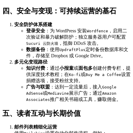
四、安全与变现：可持续运营的基石
安全防护体系搭建
登录安全
：为 WordPress 安装
，启用二
Wordfence
次验证和暴力破解防护；独立服务器用户可配置
，抵御 DDoS 攻击。
Sucuri 云防火墙
数据备份
：使用
定时备份数据库和文
UpdraftPlus
件，存储至 Dropbox 或 Google Drive。
多元化变现路径
知识付费
：通过
小报童
或
面包多
创建付费专栏，提
供深度技术教程；在
或
设置
Ko-fi
Buy Me a Coffee
捐赠选项，接受粉丝支持。
广告与联盟
：达到一定流量后，接入
Google
或
展示广告；通过
AdSense
Mediavine
Amazon
推广相关书籍或工具，赚取佣金。
Associates
五、读者互动与长期价值
邮件列表精细化运营