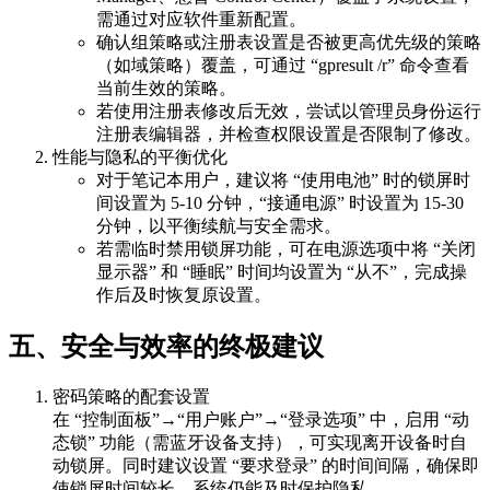
需通过对应软件重新配置。
确认组策略或注册表设置是否被更高优先级的策略
（如域策略）覆盖，可通过 “gpresult /r” 命令查看
当前生效的策略。
若使用注册表修改后无效，尝试以管理员身份运行
注册表编辑器，并检查权限设置是否限制了修改。
性能与隐私的平衡优化
对于笔记本用户，建议将 “使用电池” 时的锁屏时
间设置为 5-10 分钟，“接通电源” 时设置为 15-30
分钟，以平衡续航与安全需求。
若需临时禁用锁屏功能，可在电源选项中将 “关闭
显示器” 和 “睡眠” 时间均设置为 “从不”，完成操
作后及时恢复原设置。
五、安全与效率的终极建议
密码策略的配套设置
在 “控制面板”→“用户账户”→“登录选项” 中，启用 “动
态锁” 功能（需蓝牙设备支持），可实现离开设备时自
动锁屏。同时建议设置 “要求登录” 的时间间隔，确保即
使锁屏时间较长，系统仍能及时保护隐私。