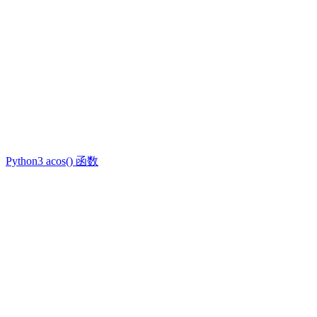
Python3 acos() 函数