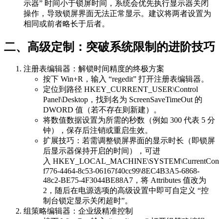
示器” 时间小于锁屏时间，系统会优先执行显示器关闭
操作，导致锁屏界面无法正常显示。建议将两者设置为
相同或前者略长于后者。
二、高级定制：突破系统限制的进阶技巧
注册表编辑器：解锁时间精度的终极方案
按下 Win+R，输入 “regedit” 打开注册表编辑器。
定位到路径 HKEY_CURRENT_USER\Control
Panel\Desktop，找到名为 ScreenSaveTimeOut 的
DWORD 值（若不存在则新建）。
将数值数据设置为所需的秒数（例如 300 代表 5 分
钟），保存后注销或重启生效。
扩展技巧：若需调整锁屏界面的显示时长（即锁屏
后显示器保持开启的时间），可进
入 HKEY_LOCAL_MACHINE\SYSTEM\CurrentControlSet
f776-4464-8c53-06167f40cc99\8EC4B3A5-6868-
48c2-BE75-4F3044BE88A7，将 Attributes 值改为
2，随后在电源选项的高级设置中即可自定义 “控
制台锁定显示关闭超时”。
组策略编辑器：企业级精准控制