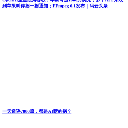
到苹果叫停摇一摇通知；FFmpeg 6.1发布｜码云头条
一天造谣7000篇，都是AI惹的祸？