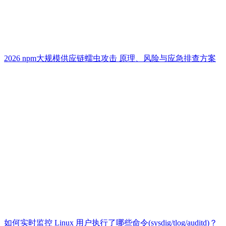
2026 npm大规模供应链蠕虫攻击 原理、风险与应急排查方案
如何实时监控 Linux 用户执行了哪些命令(sysdig/tlog/auditd)？