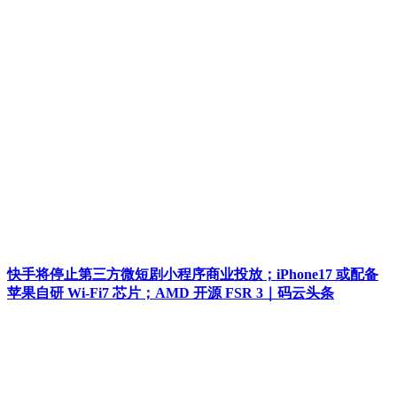
快手将停止第三方微短剧小程序商业投放；iPhone17 或配备
苹果自研 Wi-Fi7 芯片；AMD 开源 FSR 3｜码云头条