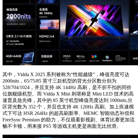
其中，Vidda X 2025 系列被称为“性能越级”，峰值亮度可达
2000nits，65/75/85 英寸三款机型的背光分区数分别为
528/704/1024，并且支持 4K 144Hz 高刷，是不折不扣的同价
位旗舰级机型。而 Vidda X Mini 则堪称是 Mini LED 技术的高
速普及急先锋，其中的 85 英寸机型峰值亮度达到 1000nits,分
区背光数为 352 个，并且也支持 4K 120Hz 高刷。加上疾速模
式下可达 HSR 264Hz 的超高刷新率、MEMC 智能动态补偿和
FreeSync Premium 的助力，不仅观看影视剧、体育比赛更加流
畅不卡顿，用来接 PS5 等游戏主机更是画面无比丝滑。