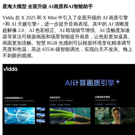
星海大模型
全面升级 A
I
画质和
AI
智能
助手
Vidda 在 X 2025 和 X Mini 中引入了全面升级的 AI 画质引擎
+和 AI 天籁引擎+，进一步提升音画表现。其中的 AI 清晰度
超解像 2.0、AI 色彩校正、AI 暗场细节增强、AI 流畅度加速
器等算法可根据画面和场景智能提升画质，让色彩更加逼真、
画面更加流畅。智慧 RGB 光感则可以根据环境变化精准调节
亮度和色温，高达 65536 级智能调光，实现白天不发灰、晚上
不刺眼的观感。