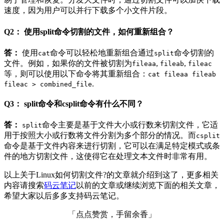
速度，因为用户可以并行下载多个小文件片段。
Q2： 使用split命令切割的文件，如何重新组合？
答：
使用
命令可以轻松地重新组合通过
命令切割的
cat
split
文件。例如，如果你的文件被切割为
,
,
fileaa
fileab
fileac
等，则可以使用以下命令将其重新组合：
cat fileaa fileab
.
fileac > combined_file
Q3： split命令和csplit命令有什么不同？
答：
命令主要是基于文件大小或行数来切割文件，它适
split
用于按照大小或行数将文件分割为多个部分的情况。而
csplit
命令是基于文件内容来进行切割，它可以在满足特定模式或条
件的地方切割文件，这使得它在处理文本文件时非常有用。
以上关于​Linux如何切割文件?的文章就介绍到这了，更多相关
内容请搜索
码云笔记
以前的文章或继续浏览下面的相关文章，
希望大家以后多多支持码云笔记。
「点点赞赏，手留余香」