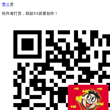
赞
0
赏
给作者打赏，鼓励TA抓紧创作！