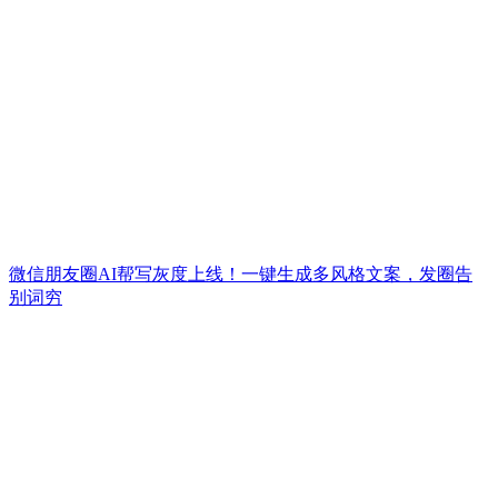
微信朋友圈AI帮写灰度上线！一键生成多风格文案，发圈告
别词穷