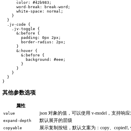
      color: #42b983;

      word-break: break-word;

      white-space: normal;

    }

  }

  .jv-code {

    .jv-toggle {

      &:before {

        padding: 0px 2px;

        border-radius: 2px;

      }

      &:hover {

        &:before {

          background: #eee;

        }

      }

    }

  }

}
其他参数选项
属性
json 对象的值，可以使用 v-model，支持响
value
默认展开的层级
expand-depth
展示复制按钮，默认文案为：copy、copied
copyable