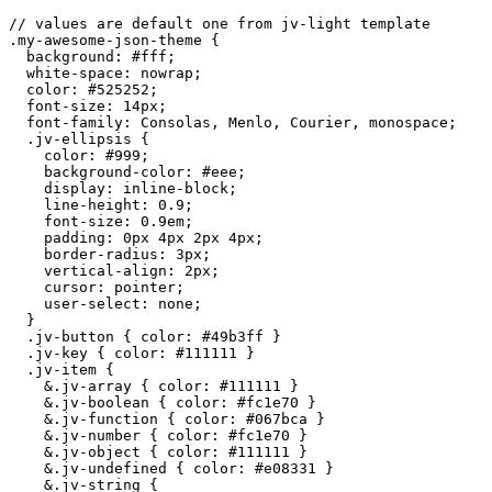
// values are default one from jv-light template

.my-awesome-json-theme {

  background: #fff;

  white-space: nowrap;

  color: #525252;

  font-size: 14px;

  font-family: Consolas, Menlo, Courier, monospace;

  .jv-ellipsis {

    color: #999;

    background-color: #eee;

    display: inline-block;

    line-height: 0.9;

    font-size: 0.9em;

    padding: 0px 4px 2px 4px;

    border-radius: 3px;

    vertical-align: 2px;

    cursor: pointer;

    user-select: none;

  }

  .jv-button { color: #49b3ff }

  .jv-key { color: #111111 }

  .jv-item {

    &.jv-array { color: #111111 }

    &.jv-boolean { color: #fc1e70 }

    &.jv-function { color: #067bca }

    &.jv-number { color: #fc1e70 }

    &.jv-object { color: #111111 }

    &.jv-undefined { color: #e08331 }

    &.jv-string {
