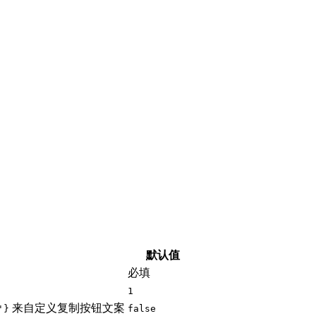
默认值
必填
1
来自定义复制按钮文案
'}
false