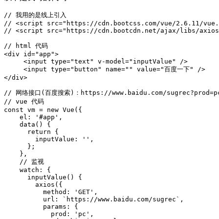
// 我用的是线上引入

// <script src="https://cdn.bootcss.com/vue/2.6.11/vue.
// <script src="https://cdn.bootcdn.net/ajax/libs/axios
// html 代码

<div id="app">

     <input type="text" v-model="inputValue" />

     <input type="button" name="" value="百度一下" />

</div>

// 网络接口(百度搜索)：https://www.baidu.com/sugrec?prod=pc
// vue 代码

const vm = new Vue({

    el: '#app',

    data() {

      return {

        inputValue: '',

      };

    },

    // 监视

    watch: {

      inputValue() {

        axios({

          method: 'GET',

          url: `https://www.baidu.com/sugrec`,

          params: {

            prod: 'pc',
