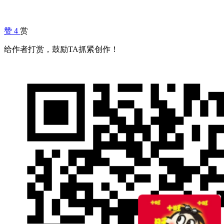
赞
4
赏
给作者打赏，鼓励TA抓紧创作！