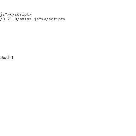
js"></script>

/0.21.0/axios.js"></script>

&wd=1
