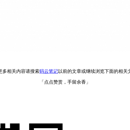
更多相关内容请搜索
码云笔记
以前的文章或继续浏览下面的相关
「点点赞赏，手留余香」