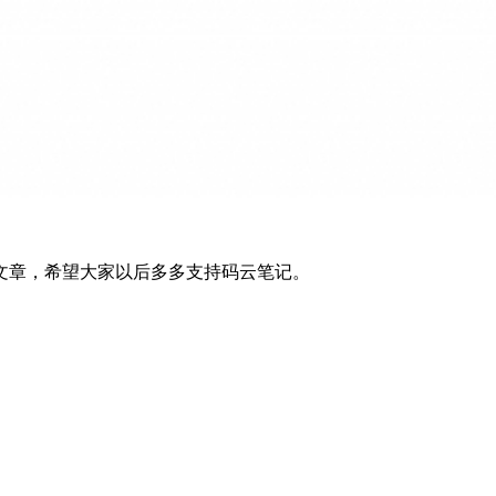
文章，希望大家以后多多支持码云笔记。