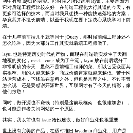
网中有就 layui 的身影。那时候之所以选用 layui，主要是因为
它对后端工程师比较友好，在前端工程化大行其道的今天，有
更多可选择的技术，而当时我只想找一种能快速落地的方案，
毕竟我并不擅长前端，以至于我现在要下定决心系统学习下前
端。
在十几年前前端几乎就等同于 jQuery，那时候前端工程师还不
怎么吃香，因为大部分工作其实就后端工程师做了。
layui 也是特定历史时代的产物，而现在前端确实发生了天翻
地覆的变化，react、vuejs 成为了主流，layui 放在前后端分工
非常明确的今天，显然不是前端工程师的菜。所以它受众面其
实很窄。用的人越来越少，商业价值肯定就越来越低。苦于网
站运营成本，下线虽在意料之外，但也是常理之中。不过不管
怎么说，还是要感谢开源世界，互联网才有了今天的精彩，像
他们致敬！
同时，做开源也不赚钱（特别是这前段框架，也很难加密），
也可能是作者关闭网站的一个原因。
其实，我以前也有 issue 给她建议，做好商业化也很重要。
世上没有完美的产品，在适时推出 layadmin 商业化，用户是