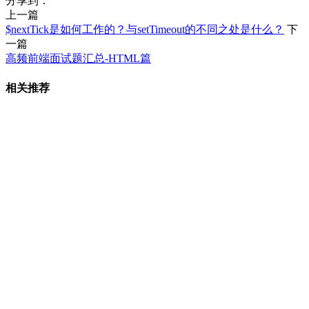
分享到：
上一篇
$nextTick是如何工作的？与setTimeout的不同之处是什么？
下
一篇
高频前端面试题汇总-HTML篇
相关推荐