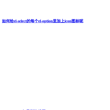
如何给el-select的每个el-option里加上icon图标呢