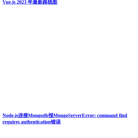
Vue.js 2023 年最新路线图
Node.js连接Mongodb报MongoServerError: command find
requires authentication错误