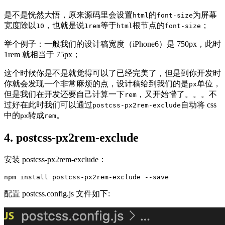
是不是恍然大悟，原来源码里会设置
的
为屏幕
html
font-size
宽度除以
，也就是说
等于
根节点的
；
10
1rem
html
font-size
举个例子：一般我们的设计稿宽度（iPhone6）是 750px，此时
1rem 就相当于 75px；
这个时候你是不是就觉得可以了已经完美了，但是到你开发时
你就会发现一个非常麻烦的点，设计稿给到我们的是
单位，
px
但是我们在开发还要自己计算一下
，又开始懵了。。。不
rem
过好在此时我们可以通过
自动将 css
postcss-px2rem-exclude
中的
转成
。
px
rem
4. postcss-px2rem-exclude
安装 postcss-px2rem-exclude：
npm install postcss-px2rem-exclude --save
配置 postcss.config.js 文件如下: