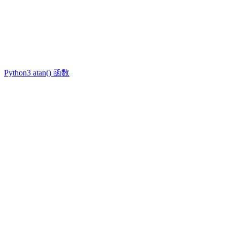
Python3 atan() 函数