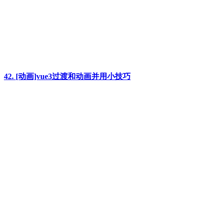
42. [动画]vue3过渡和动画并用小技巧