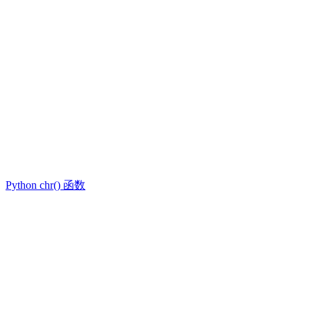
Python chr() 函数