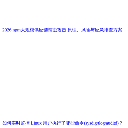
2026 npm大规模供应链蠕虫攻击 原理、风险与应急排查方案
如何实时监控 Linux 用户执行了哪些命令(sysdig/tlog/auditd)？