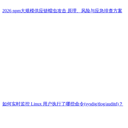
2026 npm大规模供应链蠕虫攻击 原理、风险与应急排查方案
如何实时监控 Linux 用户执行了哪些命令(sysdig/tlog/auditd)？