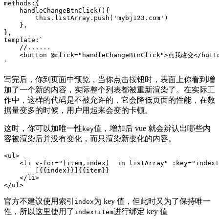
methods:{

    handleChangeBtnClick(){

        this.listArray.push('mybj123.com')

    },

},

template:`

    //......

    <button @click="handleChangeBtnClick">点我改变</butto
`
写完后，你到页面中预览，当你点击按钮时，表面上你看到增
加了一个新的内容，实际整个列表都被重新渲染了。在实际工
作中，这样的代码是不被允许的，它会降低页面的性能，在数
据量变多的时候，用户用起来会变的卡顿。
这时，你可以加唯一性
值，增加后 vue 就会辨认出哪些内
key
容被渲染后并没有变化，而只渲染新变化的内容。
<ul>

    <li v-for="(item,index)  in listArray" :key="index+
        [{{index}}]{{item}}

    </li>

</ul>
官方不建议使用索引
为 key 值，但此时又为了保持唯一
index
性，所以这里使用了
进行绑定 key 值
index+item