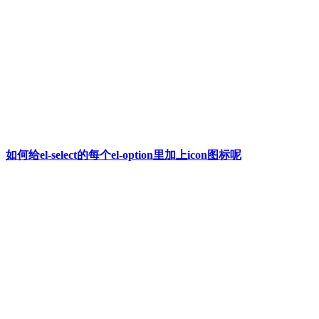
如何给el-select的每个el-option里加上icon图标呢