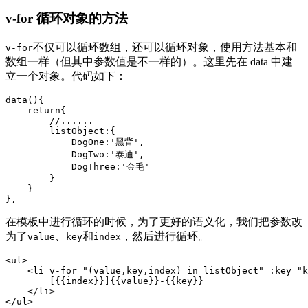
v-for 循环对象的方法
不仅可以循环数组，还可以循环对象，使用方法基本和
v-for
数组一样（但其中参数值是不一样的）。这里先在 data 中建
立一个对象。代码如下：
data(){

    return{  

        //......

        listObject:{

            DogOne:'黑背',

            DogTwo:'泰迪',

            DogThree:'金毛'

        }

    }

},
在模板中进行循环的时候，为了更好的语义化，我们把参数改
为了
、
和
，然后进行循环。
value
key
index
<ul>

    <li v-for="(value,key,index) in listObject" :key="k
        [{{index}}]{{value}}-{{key}}

    </li>

</ul>