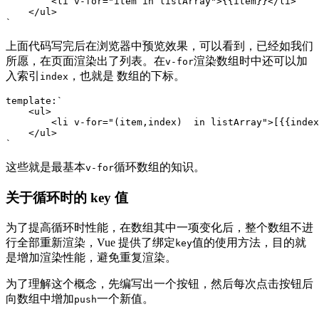
        <li v-for="item in listArray">{{item}}</li>

    </ul>

`
上面代码写完后在浏览器中预览效果，可以看到，已经如我们
所愿，在页面渲染出了列表。在
渲染数组时中还可以加
v-for
入索引
，也就是 数组的下标。
index
template:`

    <ul>

        <li v-for="(item,index)  in listArray">[{{index
    </ul>

`
这些就是最基本
循环数组的知识。
v-for
关于循环时的 key 值
为了提高循环时性能，在数组其中一项变化后，整个数组不进
行全部重新渲染，Vue 提供了绑定
值的使用方法，目的就
key
是增加渲染性能，避免重复渲染。
为了理解这个概念，先编写出一个按钮，然后每次点击按钮后
向数组中增加
一个新值。
push