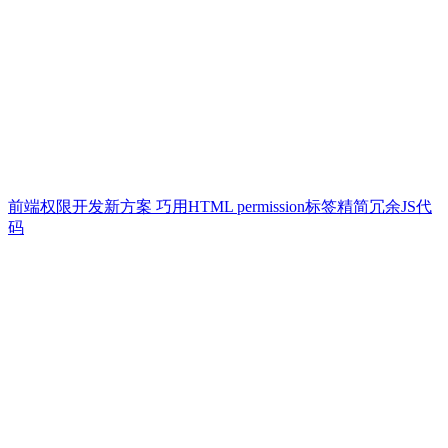
前端权限开发新方案 巧用HTML permission标签精简冗余JS代
码