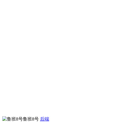
鲁班8号
后端