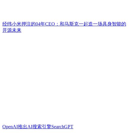
经纬小米押注的04年CEO：和马斯克一起造一场具身智能的
开源未来
OpenAI推出AI搜索引擎SearchGPT