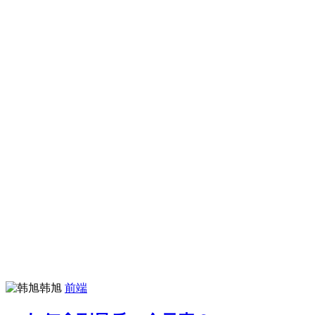
韩旭
前端