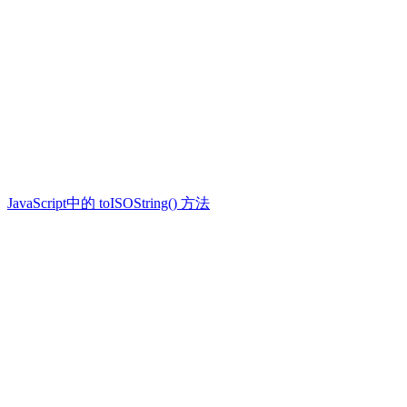
JavaScript中的 toISOString() 方法