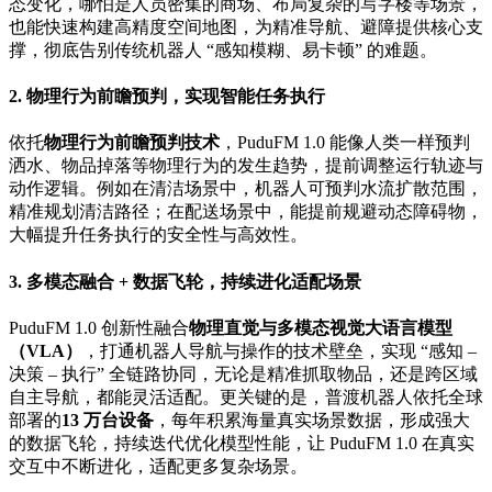
态变化，哪怕是人员密集的商场、布局复杂的写字楼等场景，
也能快速构建高精度空间地图，为精准导航、避障提供核心支
撑，彻底告别传统机器人 “感知模糊、易卡顿” 的难题。
2. 物理行为前瞻预判，实现智能任务执行
依托
物理行为前瞻预判技术
，PuduFM 1.0 能像人类一样预判
洒水、物品掉落等物理行为的发生趋势，提前调整运行轨迹与
动作逻辑。例如在清洁场景中，机器人可预判水流扩散范围，
精准规划清洁路径；在配送场景中，能提前规避动态障碍物，
大幅提升任务执行的安全性与高效性。
3. 多模态融合 + 数据飞轮，持续进化适配场景
PuduFM 1.0 创新性融合
物理直觉与多模态视觉大语言模型
（VLA）
，打通机器人导航与操作的技术壁垒，实现 “感知 –
决策 – 执行” 全链路协同，无论是精准抓取物品，还是跨区域
自主导航，都能灵活适配。更关键的是，普渡机器人依托全球
部署的
13 万台设备
，每年积累海量真实场景数据，形成强大
的数据飞轮，持续迭代优化模型性能，让 PuduFM 1.0 在真实
交互中不断进化，适配更多复杂场景。