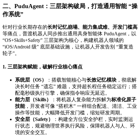
二、PuduAgent：三层架构破局，打造通用智能 “操
作系统”
针对行业长期存在的
长时记忆崩塌、能力集成难、开发门槛高
等痛点，普渡机器人同步推出通用具身智能体 PuduAgent，以
“OS+Skills+Safety” 三层架构为核心，构建机器人领域的
“iOS/Android 级” 底层基础设施，让机器人开发告别 “重复造
轮子”。
1. 三层架构赋能，破解行业核心痛点
系统层（OS）
：搭载智能核心与
长效记忆模块
，彻底解
决长时任务 “遗忘” 难题，支持超长程任务稳定运行；搭
配毫秒级执行引擎，确保指令响应无延迟。
能力层（Skills）
：将机器人复杂能力拆解为
标准化原子
技能
，开发者可像 “搭积木” 一样组合配送、清洁、工业
操作等技能，大幅降低开发门槛，缩短研发周期。
安全层（Safety）
：构建全方位安全护栏，实时监测运
行状态，规避物理世界执行风险，保障机器人与人、环
境的安全交互。