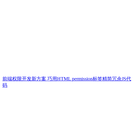
前端权限开发新方案 巧用HTML permission标签精简冗余JS代
码