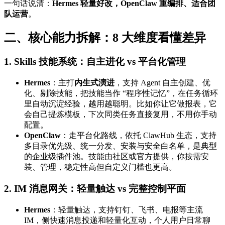
一句话说清：
Hermes 轻量好改，OpenClaw 重编排、适合团
队运营
。
二、核心能力拆解：8 大维度看懂差异
1. Skills 技能系统：自主进化 vs 平台化管理
Hermes
：主打
内生式演进
，支持 Agent 自主创建、优
化、剔除技能，把技能当作 “程序性记忆”，在任务循环
里自动沉淀经验，越用越聪明。比如你让它做报表，它
会自己提炼模板，下次同类任务直接复用，不用你手动
配置。
OpenClaw
：走平台化路线，依托 ClawHub 生态，支持
多目录优先级、统一分发、安装与安全白名单，是典型
的企业级插件池。技能由社区或官方提供，你按需安
装、管理，稳定性高但自定义门槛也更高。
2. IM 消息网关：轻量触达 vs 完整控制平面
Hermes
：轻量触达，支持钉钉、飞书、电报等主流
IM，侧快速消息投递和轻量化互动，个人用户日常聊