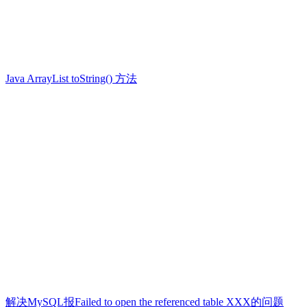
Java ArrayList toString() 方法
解决MySQL报Failed to open the referenced table XXX的问题