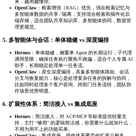
来，越用越懂你。
OpenClaw
：检索增强（RAG）优先，强在检索记忆与
多智能体数据的共享 / 隔离，支持混合检索和插件化后
端存储，适合团队共享知识库、多智能体协同，数据管
理更规范。
5. 多智能体与会话：单体稳健 vs 深度编排
Hermes
：单体稳健，侧重单 Agent 的长期运行，子代理
调用受限，确保任务执行聚焦不跑偏，适合个人专属 AI
助手，长期稳定处理单一任务流。
OpenClaw
：原生深度编排，具备多智能体路由、会话
分叉与恢复能力，核心是处理复杂任务的拆解与协同，
比如同时处理多个客户咨询、跨部门任务流转，团队协
作场景优势明显。
6. 扩展性体系：简洁接入 vs 集成底座
Hermes
：简洁接入，对 ACP/MCP 等标准提供轻量支
持，主打 “够用” 的逻辑简洁感，你需要什么就加什么，
不用为用不上的功能买单。
OpenClaw
：集成底座，插件体系覆盖的扩展点极多，