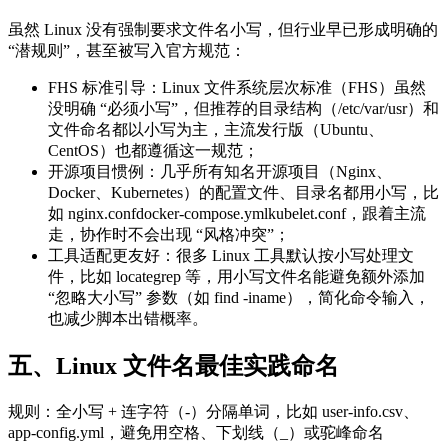
虽然 Linux 没有强制要求文件名小写，但行业早已形成明确的
“潜规则”，甚至被写入官方规范：
FHS 标准引导：Linux 文件系统层次标准（FHS）虽然
没明确 “必须小写”，但推荐的目录结构（/etc/var/usr）和
文件命名都以小写为主，主流发行版（Ubuntu、
CentOS）也都遵循这一规范；
开源项目惯例：几乎所有知名开源项目（Nginx、
Docker、Kubernetes）的配置文件、目录名都用小写，比
如 nginx.confdocker-compose.ymlkubelet.conf，跟着主流
走，协作时不会出现 “风格冲突”；
工具适配更友好：很多 Linux 工具默认按小写处理文
件，比如 locategrep 等，用小写文件名能避免额外添加
“忽略大小写” 参数（如 find -iname），简化命令输入，
也减少脚本出错概率。
五、Linux 文件名最佳实践命名
规则：全小写 + 连字符（-）分隔单词，比如 user-info.csv、
app-config.yml，避免用空格、下划线（_）或驼峰命名