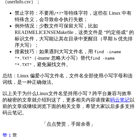
（userInfo.csv）；
禁止字符：不要用
等特殊字符，这些在 Linux 中有
/*?"
特殊含义，会导致命令执行失败；
例外情况：少数文件可保留大写，比如
READMELICENSEMakefile，这类文件是 “约定俗成” 的
标识文件，大写能让其在目录中更醒目（早期 ls 优先排
序大写）；
搜索技巧：如果遇到大写文件名，用
find -iname
（-iname 忽略大小写）替代
"*.TXT"
find -name
，避免漏找文件。
"*.TXT"
总结：Linux 偏爱小写文件名，文件名全部使用小写字母和连
词线，是一种正确做法。
以上关于为什么Linux文件名坚持用小写？跨平台兼容与效率
的秘密的文章就介绍到这了，更多相关内容请搜索
码云笔记
以
前的文章或继续浏览下面的相关文章，希望大家以后多多支持
码云笔记。
「点点赞赏，手留余香」
赞
1
赏