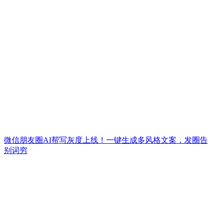
微信朋友圈AI帮写灰度上线！一键生成多风格文案，发圈告
别词穷