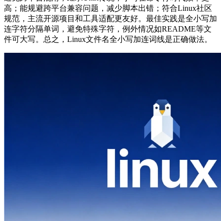
高；能规避跨平台兼容问题，减少脚本出错；符合Linux社区
规范，主流开源项目和工具适配更友好。最佳实践是全小写加
连字符分隔单词，避免特殊字符，例外情况如README等文
件可大写。总之，Linux文件名全小写加连词线是正确做法。