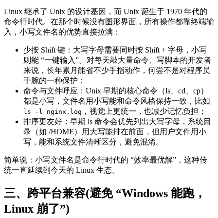
Linux 继承了 Unix 的设计基因，而 Unix 诞生于 1970 年代的
命令行时代。在那个时候没有图形界面，所有操作都靠终端输
入，小写文件名的优势直接拉满：
少按 Shift 键：大写字母需要同时按 Shift + 字母，小写
则能 “一键输入”。对每天敲大量命令、写脚本的开发者
来说，长年累月能省不少手指动作，何尝不是对程序员
手腕的一种保护；
命令与文件呼应：Unix 早期的核心命令（ls、cd、cp）
都是小写，文件名用小写能和命令风格保持一致，比如
，视觉上更统一，也减少记忆负担；
ls -l nginx.log
排序更友好：早期 ls 命令会优先列出大写字母，系统目
录（如 /HOME）用大写能排在前面，但用户文件用小
写，能和系统文件清晰区分，避免混淆。
简单说：小写文件名是命令行时代的 “效率最优解”，这种传
统一直延续到今天的 Linux 生态。
三、跨平台兼容(避免 “Windows 能跑，
Linux 崩了”)