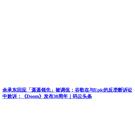
余承东回应「遥遥领先」被调侃；谷歌在与Epic的反垄断诉讼
中败诉；《Doom》发布30周年｜码云头条