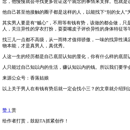
念，他慢慢就会寻找更多佐证这个观念的事情来支撑。也就是
他自己甚至他接触的圈子都是这样的人，以能找下“别的女人”
其实男人要是有“贼心”，不用等有钱有势，该做的都会做，只
人，关注异性的穿衣打扮，耍耍嘴皮子评价异性的身体特征等
找三儿一点都不高级，从一而终才值得骄傲，一味的找异性满
物本能，才是真男人，真优秀。
人这一生的经历都是自己底层认知的显化，你有什么样的底层
人只能过自己知以内的生活，赚认知以内的钱。所以我们要学
来源公众号：香落姑娘
以上关于男人在有钱有势后就一定会找小三？的文章就介绍到
赞
1
赏
给作者打赏，鼓励TA抓紧创作！