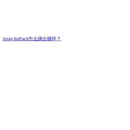
Array.forEach怎么跳出循环？