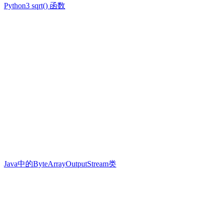
Python3 sqrt() 函数
Java中的ByteArrayOutputStream类