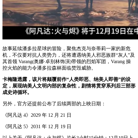
故事延续潘多拉星球的冒险，聚焦杰克与奈蒂莉一家的新危
机，不仅要对抗人类势力，还将遭遇纳美人邪恶族群“灰人”及
其首领 Varang(奥娜·卓别林饰演)带领的烈焰军团，Varang 操
控火焰的能力令潘多拉森林面临焚毁威胁。
卡梅隆透露，该片将颠覆前作“人类即恶、纳美人即善”的设
定，展现纳美人文明内部的复杂性，剧情将贯穿系列后三部形
成史诗循环。
另外，官方还提前公布了后续两部的上映日期：
《阿凡达 4》2029 年 12 月 21 日
《阿凡达 5》2031 年 12 月 19 日
以上关于《阿凡达：火与烬》片长3小时15分钟：12月19日上