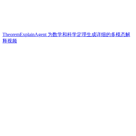
TheoremExplainAgent 为数学和科学定理生成详细的多模态解
释视频