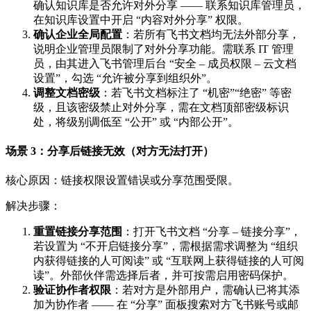
确认知识库是否允许对外分享 —— 联系知识库管理员，
在知识库设置中开启 “内容对外分享” 权限。
确认企业全局配置
：若所有飞书文档均无法外部分享，
说明企业管理员限制了对外分享功能。需联系 IT 管理
员，由其进入飞书管理后台 “安全 – 成员权限 – 云文档
设置”，勾选 “允许被分享到组织外”。
调整文档密级
：若飞书文档标注了 “机密”“绝密” 等密
级，且该密级禁止对外分享，需在文档顶部密级标识
处，将级别调低至 “公开” 或 “内部公开”。
场景 3：分享后链接无效（对方无法打开）
核心原因：链接权限设置错误或分享范围受限。
解决步骤：
重置链接分享范围
：打开飞书文档 “分享 – 链接分享”，
若设置为 “不开启链接分享”，需根据需求调整为 “组织
内获得链接的人可阅读” 或 “互联网上获得链接的人可阅
读”。外部伙伴需选择后者，并可按需启用密码保护。
验证协作者权限
：若对方是外部用户，需确认已将其添
加为协作者 —— 在 “分享” 面板搜索对方飞书账号或邮