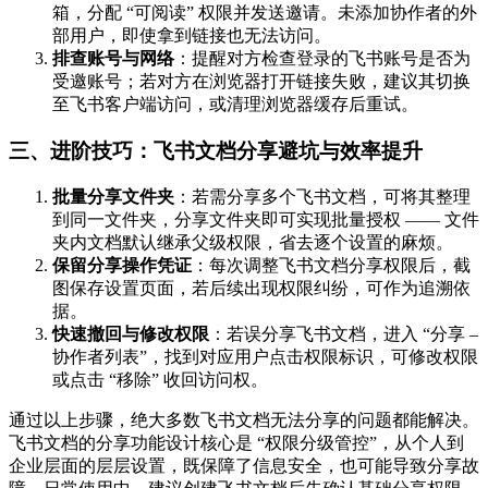
箱，分配 “可阅读” 权限并发送邀请。未添加协作者的外
部用户，即使拿到链接也无法访问。
排查账号与网络
：提醒对方检查登录的飞书账号是否为
受邀账号；若对方在浏览器打开链接失败，建议其切换
至飞书客户端访问，或清理浏览器缓存后重试。
三、进阶技巧：飞书文档分享避坑与效率提升
批量分享文件夹
：若需分享多个飞书文档，可将其整理
到同一文件夹，分享文件夹即可实现批量授权 —— 文件
夹内文档默认继承父级权限，省去逐个设置的麻烦。
保留分享操作凭证
：每次调整飞书文档分享权限后，截
图保存设置页面，若后续出现权限纠纷，可作为追溯依
据。
快速撤回与修改权限
：若误分享飞书文档，进入 “分享 –
协作者列表”，找到对应用户点击权限标识，可修改权限
或点击 “移除” 收回访问权。
通过以上步骤，绝大多数飞书文档无法分享的问题都能解决。
飞书文档的分享功能设计核心是 “权限分级管控”，从个人到
企业层面的层层设置，既保障了信息安全，也可能导致分享故