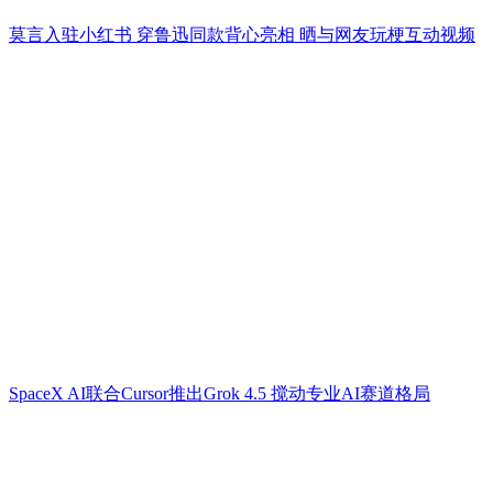
莫言入驻小红书 穿鲁迅同款背心亮相 晒与网友玩梗互动视频
SpaceX AI联合Cursor推出Grok 4.5 搅动专业AI赛道格局