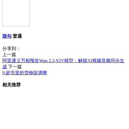
琼勾
普通
分享到：
上一篇
阿里通义万相预告Wan 2.2-S2V模型：解锁AI视频音频同步生
成
下一篇
9.超市里的货物架调整
相关推荐