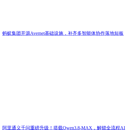
蚂蚁集团开源Avernet基础设施，补齐多智能体协作落地短板
阿里通义千问重磅升级！搭载Qwen3.8-MAX，解锁全流程AI