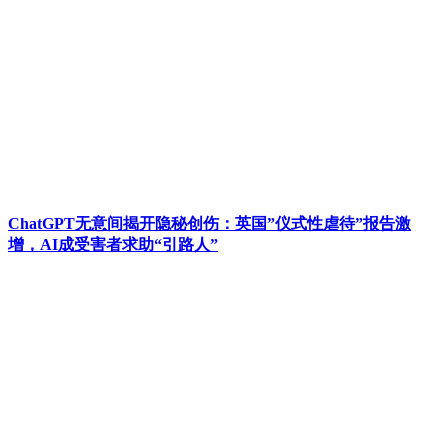
ChatGPT无意间揭开隐秘创伤：英国”仪式性虐待”报告激
增，AI成受害者求助“引路人”