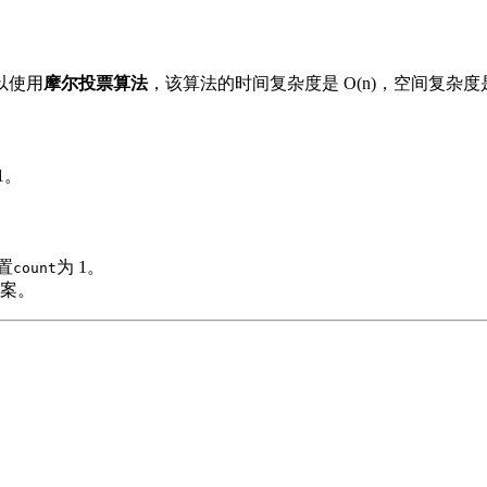
以使用
摩尔投票算法
，该算法的时间复杂度是 O(n)，空间复杂度是
1。
置
为 1。
count
案。