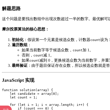
解题思路
这个问题是要找出数组中出现次数超过一半的数字。最优解可
摩尔投票算法的核心思想：
初始化
：假设第一个元素是候选众数，计数器
设为 
count
遍历数组
：
如果当前数字等于候选众数，
加 1。
count
否则，
减 1。
count
如果
减到 0，更换候选众数为当前数字，并重
count
最终验证
：由于题目保证存在众数，所以候选众数就是答
JavaScript 实现
function solution(array) {

    let candidate = array[0];

    let count = 1;

    for (let i = 1; i < array.length; i++) {

        if (count === 0) {
