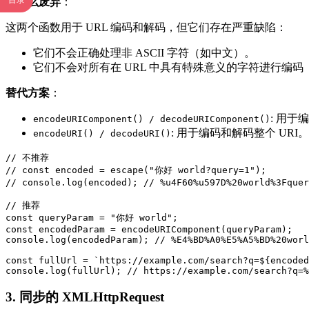
目录
为什么废弃
：
这两个函数用于 URL 编码和解码，但它们存在严重缺陷：
它们不会正确处理非 ASCII 字符（如中文）。
它们不会对所有在 URL 中具有特殊意义的字符进行编码（例如
替代方案
：
: 用
encodeURIComponent() / decodeURIComponent()
: 用于编码和解码整个 URI。
encodeURI() / decodeURI()
// 不推荐

// const encoded = escape("你好 world?query=1");

// console.log(encoded); // %u4F60%u597D%20world%3Fq
// 推荐

const queryParam = "你好 world";

const encodedParam = encodeURIComponent(queryParam);

console.log(encodedParam); // %E4%BD%A0%E5%A5%BD%20worl
const fullUrl = `https://example.com/search?q=${encoded
console.log(fullUrl); // https://example.com/search?q=%
3. 同步的 XMLHttpRequest