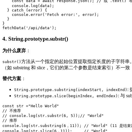
    const data = await response.json(); // 或 .text() 等
    console.log(data);

  } catch (error) {

    console.error('Fetch error:', error);

  }

}

fetchData('/api/data');
4. String.prototype.substr()
为什么废弃
：
方法从一个指定的起始位置提取指定长度的子字符串。它已被 
substr()
（如 substring 和 slice，它们的第二个参数是结束索引）不
替代方案
：
:
String.prototype.substring(indexStart, indexEnd)
: 与
String.prototype.slice(beginIndex, endIndex)
const str ="Hello World"

// 不推荐

// console.log(str.substr(6, 5));// "World"

// 推荐

console.log(str.substring(6，11)); // "World" (11 是结束
console.log(str.slice(6，11));     // "World"
