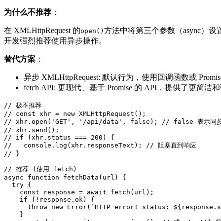
为什么不推荐
：
在 XMLHttpRequest 的
方法中将第三个参数（async）设置
open()
开发强烈推荐使用异步操作。
替代方案
：
异步 XMLHttpRequest: 默认行为，使用回调函数或 Prom
fetch API: 更现代、基于 Promise 的 API，提供了
// 极不推荐

// const xhr = new XMLHttpRequest();

// xhr.open('GET', '/api/data', false); // false 表示同步
// xhr.send();

// if (xhr.status === 200) {

//   console.log(xhr.responseText); // 阻塞直到响应

// }

// 推荐 (使用 fetch)

async function fetchData(url) {

  try {

    const response = await fetch(url);

    if (!response.ok) {

      throw new Error(`HTTP error! status: ${response.s
    }
