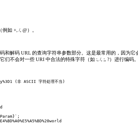
 +, /, @）。
于编码和解码 URL 的查询字符串参数部分。这是最常用的，因为
它们不会对一些 URI 中合法的特殊字符（如 :, /, ;, ?）进行编码
uery%3D1 (非 ASCII 字符处理不当)

d

Param}`;

E4%BD%A0%E5%A5%BD%20world