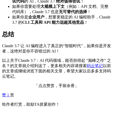
试代码
的 AI，Claude 3.7
绝对值得尝试
！
如果你需要处理
大规模上下文
（例如：API 文档、完整
代码库），Claude 3.7 也是
无可替代的选择
！
如果你是
企业用户
，想要更稳定的 AI 编程助手，Claude
3.7 的
CLI 工具和 API 能力远超其他竞品
！
总结
Claude 3.7 让 AI 编程进入了真正的“智能时代”，如果你是开发
者，这绝对是你不容错过的 AI！
以上关于Claude 3.7：AI 代码领域，能否担得起 “巅峰之作” 之
名？的文章就介绍到这了，更多相关内容请搜索
码云笔记
以前
的文章或继续浏览下面的相关文章，希望大家以后多多支持码
云笔记。
「点点赞赏，手留余香」
赞
1
赏
给作者打赏，鼓励TA抓紧创作！