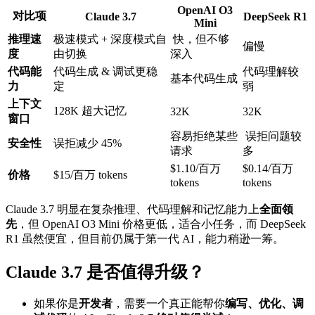
OpenAI O3
对比项
Claude 3.7
DeepSeek R1
Mini
推理速
极速模式 + 深度模式自
快，但不够
偏慢
度
由切换
深入
代码能
代码生成 & 调试更稳
代码理解较
基本代码生成
力
定
弱
上下文
128K 超大记忆
32K
32K
窗口
容易拒绝某些
误拒问题较
安全性
误拒减少 45%
请求
多
$1.10/百万
$0.14/百万
价格
$15/百万 tokens
tokens
tokens
Claude 3.7 明显在复杂推理、代码理解和记忆能力上
全面领
先
，但 OpenAI O3 Mini 价格更低，适合小任务，而 DeepSeek
R1 虽然便宜，但目前仍属于第一代 AI，能力稍逊一筹。
Claude 3.7 是否值得升级？
如果你是
开发者
，需要一个真正能帮你
编写、优化、调