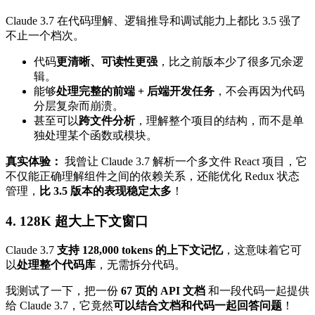
Claude 3.7 在代码理解、逻辑推导和调试能力上都比 3.5 强了
不止一个档次。
代码
更清晰、可读性更强
，比之前版本少了很多冗余逻
辑。
能够
处理完整的前端 + 后端开发任务
，不会再因为代码
分层复杂而崩溃。
甚至可以
跨文件分析
，理解整个项目的结构，而不是单
独处理某个函数或模块。
真实体验：
我曾让 Claude 3.7 解析一个多文件 React 项目，它
不仅能正确理解组件之间的依赖关系，还能优化 Redux 状态
管理，
比 3.5 版本的表现稳定太多
！
4. 128K 超大上下文窗口
Claude 3.7
支持 128,000 tokens 的上下文记忆
，这意味着它可
以
处理整个代码库
，无需拆分代码。
我测试了一下，把一份
67 页的 API 文档
和一段代码一起提供
给 Claude 3.7，它竟然
可以结合文档和代码一起回答问题
！