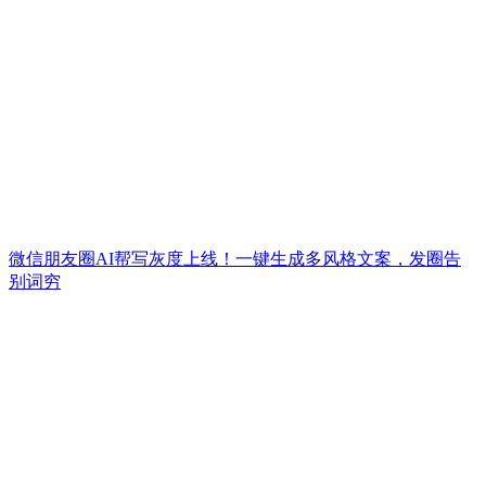
微信朋友圈AI帮写灰度上线！一键生成多风格文案，发圈告
别词穷