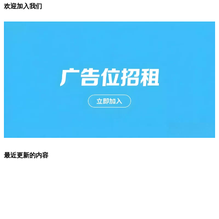
欢迎加入我们
最近更新的内容