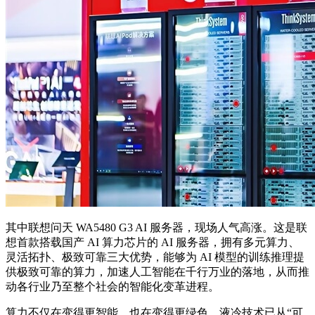
其中联想问天 WA5480 G3 AI 服务器，现场人气高涨。这是联
想首款搭载国产 AI 算力芯片的 AI 服务器，拥有多元算力、
灵活拓扑、极致可靠三大优势，能够为 AI 模型的训练推理提
供极致可靠的算力，加速人工智能在千行万业的落地，从而推
动各行业乃至整个社会的智能化变革进程。
算力不仅在变得更智能，也在变得更绿色，液冷技术已从“可