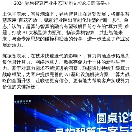
2024 异构智算产业生态联盟技术论坛圆满举办
王保平表示，智算潮流下，异构智算正在蓬勃发展，将催生智
慧应用“百花齐放”，赋能行业跨出智能化转型的“新一步”。单
志广认为，超算与智算的融合有望破解目前存在的“算力荒”难
题，打破 AI 大模型算力瓶颈。畅谈异构智算，共赴智能未
来，与会专家思想的碰撞和经验的分享，进一步激发了产业发
展新活力。
陈振宽表示，在技术快速迭代的影响下，算力内涵逐步拓展为
集信息计算力、网络运载力、数据存储力于一体的新型生产
力。基于对算力需求不断演进的洞察，联想通过持续升级算力
战略框架，为客户提供完善的 AI 基础设施解决方案，“算力战
略的全面升级，让联想更有信心、更有能力帮助客户实现算力
价值的关键跃迁”。