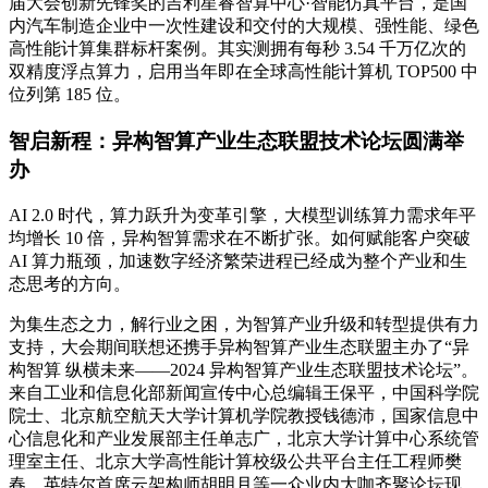
届大会创新先锋奖的吉利星睿智算中心·智能仿真平台，是国
内汽车制造企业中一次性建设和交付的大规模、强性能、绿色
高性能计算集群标杆案例。其实测拥有每秒 3.54 千万亿次的
双精度浮点算力，启用当年即在全球高性能计算机 TOP500 中
位列第 185 位。
智启新程：异构智算产业生态联盟技术论坛圆满举
办
AI 2.0 时代，算力跃升为变革引擎，大模型训练算力需求年平
均增长 10 倍，异构智算需求在不断扩张。如何赋能客户突破
AI 算力瓶颈，加速数字经济繁荣进程已经成为整个产业和生
态思考的方向。
为集生态之力，解行业之困，为智算产业升级和转型提供有力
支持，大会期间联想还携手异构智算产业生态联盟主办了“异
构智算 纵横未来——2024 异构智算产业生态联盟技术论坛”。
来自工业和信息化部新闻宣传中心总编辑王保平，中国科学院
院士、北京航空航天大学计算机学院教授钱德沛，国家信息中
心信息化和产业发展部主任单志广，北京大学计算中心系统管
理室主任、北京大学高性能计算校级公共平台主任工程师樊
春，英特尔首席云架构师胡明月等一众业内大咖齐聚论坛现