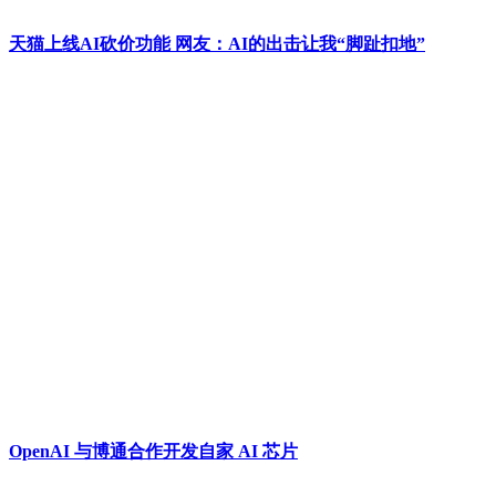
天猫上线AI砍价功能 网友：AI的出击让我“脚趾扣地”
OpenAI 与博通合作开发自家 AI 芯片