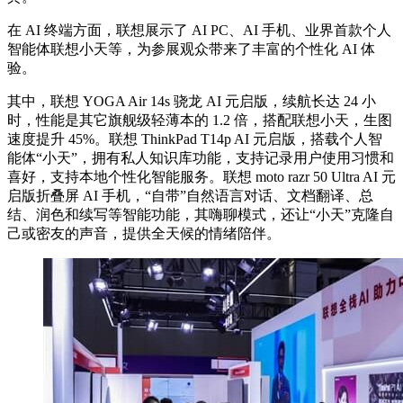
在 AI 终端方面，联想展示了 AI PC、AI 手机、业界首款个人
智能体联想小天等，为参展观众带来了丰富的个性化 AI 体
验。
其中，联想 YOGA Air 14s 骁龙 AI 元启版，续航长达 24 小
时，性能是其它旗舰级轻薄本的 1.2 倍，搭配联想小天，生图
速度提升 45%。联想 ThinkPad T14p AI 元启版，搭载个人智
能体“小天”，拥有私人知识库功能，支持记录用户使用习惯和
喜好，支持本地个性化智能服务。联想 moto razr 50 Ultra AI 元
启版折叠屏 AI 手机，“自带”自然语言对话、文档翻译、总
结、润色和续写等智能功能，其嗨聊模式，还让“小天”克隆自
己或密友的声音，提供全天候的情绪陪伴。