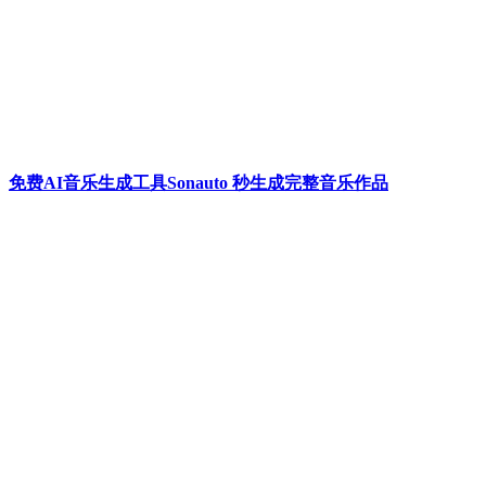
免费AI音乐生成工具Sonauto 秒生成完整音乐作品