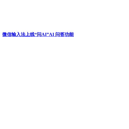
微信输入法上线“问AI”AI 问答功能