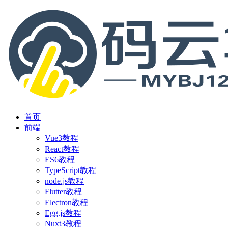
首页
前端
Vue3教程
React教程
ES6教程
TypeScript教程
node.js教程
Flutter教程
Electron教程
Egg.js教程
Nuxt3教程