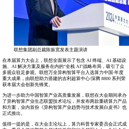
联想集团副总裁陈振宽发表主题演讲
在本届算力大会上，联想全面展示了包含 AI 终端、AI 基础设
施、AI 解决方案及服务在内的“全栈 AI”战略布局，吸引了众
多观众驻足参观。联想万全异构智算平台入选算力中国·年度
重大成果，由联想助力搭建的吉利超算中心/深腾 8800 系列荣
获本届大会创新先锋奖。
为进一步助力中国智算产业高质量发展，联想在大会期间承办
了异构智算产业生态联盟技术论坛，并发布两款重磅算力产品
和方案，业内首份《异构智算产业趋势与技术发展白皮书》也
正式推出。
值得一提的是，在大会主论坛上，算力科普专家委员会正式成