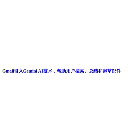
Gmail引入Gemini AI技术，帮助用户搜索、总结和起草邮件