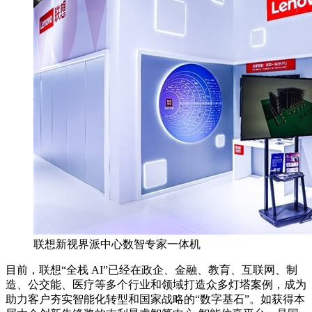
联想新视界派中心数智专家一体机
目前，联想“全栈 AI”已经在政企、金融、教育、互联网、制
造、公交能、医疗等多个行业和领域打造众多灯塔案例，成为
助力客户夯实智能化转型和国家战略的“数字基石”。如获得本