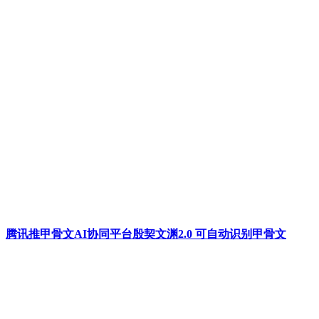
腾讯推甲骨文AI协同平台殷契文渊2.0 可自动识别甲骨文