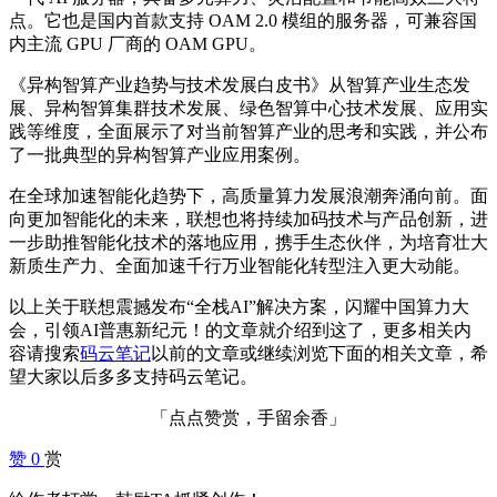
点。它也是国内首款支持 OAM 2.0 模组的服务器，可兼容国
内主流 GPU 厂商的 OAM GPU。
《异构智算产业趋势与技术发展白皮书》从智算产业生态发
展、异构智算集群技术发展、绿色智算中心技术发展、应用实
践等维度，全面展示了对当前智算产业的思考和实践，并公布
了一批典型的异构智算产业应用案例。
在全球加速智能化趋势下，高质量算力发展浪潮奔涌向前。面
向更加智能化的未来，联想也将持续加码技术与产品创新，进
一步助推智能化技术的落地应用，携手生态伙伴，为培育壮大
新质生产力、全面加速千行万业智能化转型注入更大动能。
以上关于联想震撼发布“全栈AI”解决方案，闪耀中国算力大
会，引领AI普惠新纪元！的文章就介绍到这了，更多相关内
容请搜索
码云笔记
以前的文章或继续浏览下面的相关文章，希
望大家以后多多支持码云笔记。
「点点赞赏，手留余香」
赞
0
赏