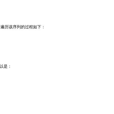
：
 语句遍历该序列的过程如下：
可以是：