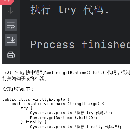
目录
（2）在 try 快中遇到
代码，强制
Runtime.getRuntime().halt()
行关闭钩子或终结器。
实现代码如下：
public class FinallyExample {

    public static void main(String[] args) {

        try {

            System.out.println("执行 try 代码.");

            Runtime.getRuntime().halt(0);

        } finally {

            System.out.println("执行 finally 代码.");
