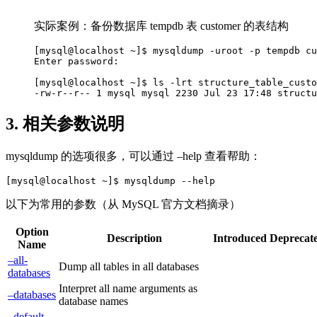
实际案例：备份数据库 tempdb 表 customer 的表结构
[mysql@localhost ~]$ mysqldump -uroot -p tempdb cu
Enter password: 

[mysql@localhost ~]$ ls -lrt structure_table_custo
3. 相关参数说明
mysqldump 的选项很多，可以通过 –help 查看帮助：
以下为常用的参数（从 MySQL 官方文档摘录）
Option
Description
Introduced
Deprecat
Name
–all-
Dump all tables in all databases
databases
Interpret all name arguments as
–databases
database names
–default-