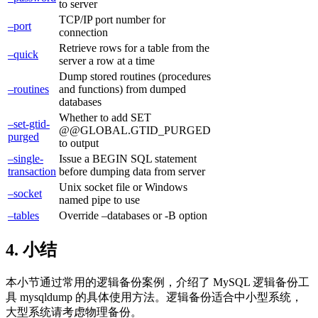
to server
TCP/IP port number for
–port
connection
Retrieve rows for a table from the
–quick
server a row at a time
Dump stored routines (procedures
–routines
and functions) from dumped
databases
Whether to add SET
–set-gtid-
@@GLOBAL.GTID_PURGED
purged
to output
–single-
Issue a BEGIN SQL statement
transaction
before dumping data from server
Unix socket file or Windows
–socket
named pipe to use
–tables
Override –databases or -B option
4. 小结
本小节通过常用的逻辑备份案例，介绍了 MySQL 逻辑备份工
具 mysqldump 的具体使用方法。逻辑备份适合中小型系统，
大型系统请考虑物理备份。