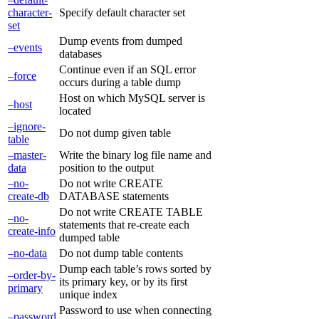
character-
Specify default character set
set
Dump events from dumped
–events
databases
Continue even if an SQL error
–force
occurs during a table dump
Host on which MySQL server is
–host
located
–ignore-
Do not dump given table
table
–master-
Write the binary log file name and
data
position to the output
–no-
Do not write CREATE
create-db
DATABASE statements
Do not write CREATE TABLE
–no-
statements that re-create each
create-info
dumped table
–no-data
Do not dump table contents
Dump each table’s rows sorted by
–order-by-
its primary key, or by its first
primary
unique index
Password to use when connecting
–password