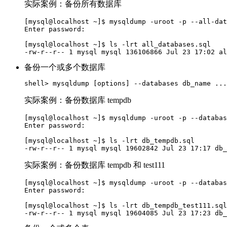
实际案例：备份所有数据库
[mysql@localhost ~]$ mysqldump -uroot -p --all-dat
Enter password: 

[mysql@localhost ~]$ ls -lrt all_databases.sql

备份一个或多个数据库
实际案例：备份数据库 tempdb
[mysql@localhost ~]$ mysqldump -uroot -p --databas
Enter password: 

[mysql@localhost ~]$ ls -lrt db_tempdb.sql 

实际案例：备份数据库 tempdb 和 test111
[mysql@localhost ~]$ mysqldump -uroot -p --databas
Enter password: 

[mysql@localhost ~]$ ls -lrt db_tempdb_test111.sql