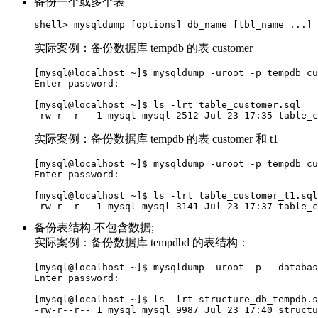
备份一个或多个表
实际案例：备份数据库 tempdb 的表 customer
[mysql@localhost ~]$ mysqldump -uroot -p tempdb cu
Enter password: 

[mysql@localhost ~]$ ls -lrt table_customer.sql 

实际案例：备份数据库 tempdb 的表 customer 和 t1
[mysql@localhost ~]$ mysqldump -uroot -p tempdb cu
Enter password: 

[mysql@localhost ~]$ ls -lrt table_customer_t1.sql
备份表结构-不包含数据;
实际案例：备份数据库 tempdbd 的表结构：
[mysql@localhost ~]$ mysqldump -uroot -p --databas
Enter password: 

[mysql@localhost ~]$ ls -lrt structure_db_tempdb.s
-rw-r--r-- 1 mysql mysql 9987 Jul 23 17:40 structu