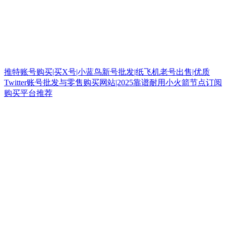
推特账号购买|买X号|小蓝鸟新号批发|纸飞机老号出售|优质
Twitter账号批发与零售购买网站|2025靠谱耐用小火箭节点订阅
购买平台推荐