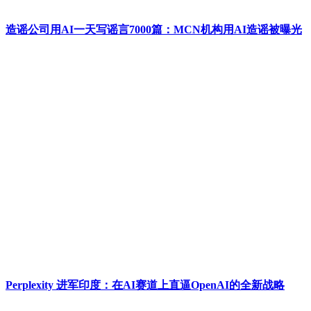
造谣公司用AI一天写谣言7000篇：MCN机构用AI造谣被曝光
Perplexity 进军印度：在AI赛道上直逼OpenAI的全新战略