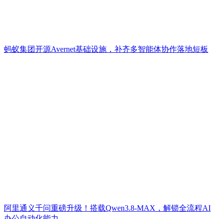
蚂蚁集团开源Avernet基础设施，补齐多智能体协作落地短板
阿里通义千问重磅升级！搭载Qwen3.8-MAX，解锁全流程AI
办公自动化能力