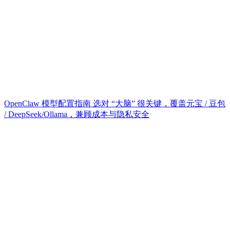
OpenClaw 模型配置指南 选对 “大脑” 很关键，覆盖元宝 / 豆包
/ DeepSeek/Ollama，兼顾成本与隐私安全