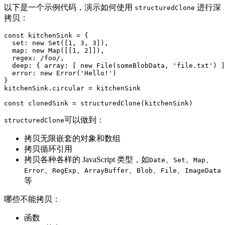
以下是一个示例代码，演示如何使用
进行深
structuredClone
拷贝：
const kitchenSink = {

  set: new Set([1, 3, 3]),

  map: new Map([[1, 2]]),

  regex: /foo/,

  deep: { array: [ new File(someBlobData, 'file.txt') ]
  error: new Error('Hello!')

}

kitchenSink.circular = kitchenSink

const clonedSink = structuredClone(kitchenSink)
可以做到：
structuredClone
拷贝无限嵌套的对象和数组
拷贝循环引用
拷贝各种各样的 JavaScript 类型，如
、
、
、
Date
Set
Map
、
、
、
、
、
Error
RegExp
ArrayBuffer
Blob
File
ImageData
等
哪些不能拷贝：
函数