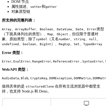
DOM 节点
属性描述、
和
setter
getter
对象原型链
所支持的完整列表：
、
、
、
、
、
类型
Array
ArrayBuffer
Boolean
DataView
Date
Error
（下面具体列出的类型）、
、
，但仅限于普通对
Map
Object
象、原始类型，除了
（又名
、
、
、
symbol
number
string
null
、
、
）、
、
、
undefined
boolean
BigInt
RegExp
Set
TypedArray
Error 类型：
,
,
,
,
,
Error
EvalError
RangeError
ReferenceError
SyntaxError
Web/API 类型：
,
,
,
,
,
AudioData
Blob
CryptoKey
DOMException
DOMMatrix
DOMMatr
值得庆幸的是
在所有主流浏览器中都受支
structuredClone
持，也支持 Node.js 和 Deno。