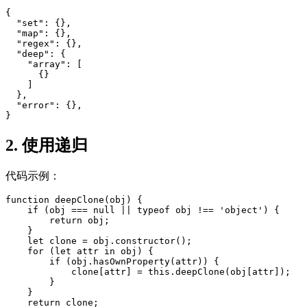
{

  "set": {},

  "map": {},

  "regex": {},

  "deep": {

    "array": [

      {}

    ]

  },

  "error": {},

}
2. 使用递归
代码示例：
function deepClone(obj) {

    if (obj === null || typeof obj !== 'object') {

        return obj;

    }

    let clone = obj.constructor();

    for (let attr in obj) {

        if (obj.hasOwnProperty(attr)) {

            clone[attr] = this.deepClone(obj[attr]);

        }

    }

    return clone;
