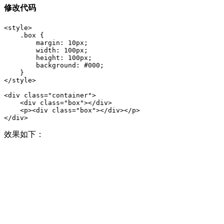
修改代码
<style>

    .box {

        margin: 10px;

        width: 100px;

        height: 100px;

        background: #000;

    }

</style>

<div class="container">

    <div class="box"></div>

    <p><div class="box"></div></p>

</div>
效果如下：