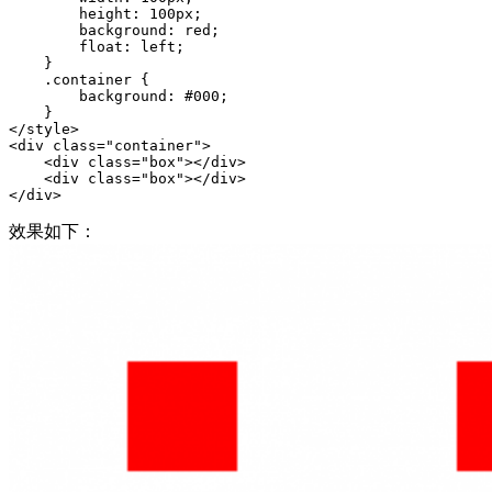
        height: 100px;

        background: red;

        float: left;

    }

    .container {

        background: #000;

    }

</style>

<div class="container">

    <div class="box"></div>

    <div class="box"></div>

效果如下：