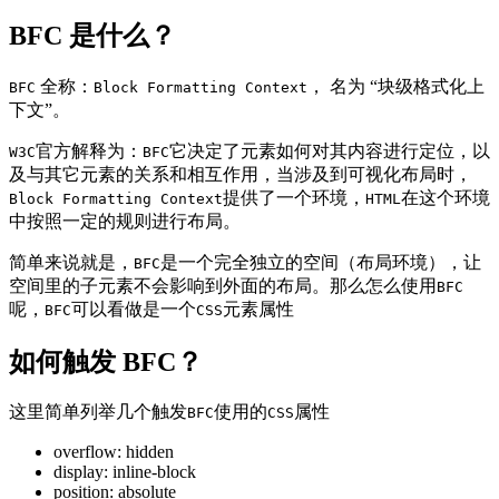
BFC 是什么？
全称：
， 名为 “块级格式化上
BFC
Block Formatting Context
下文”。
官方解释为：
它决定了元素如何对其内容进行定位，以
W3C
BFC
及与其它元素的关系和相互作用，当涉及到可视化布局时，
提供了一个环境，
在这个环境
Block Formatting Context
HTML
中按照一定的规则进行布局。
简单来说就是，
是一个完全独立的空间（布局环境），让
BFC
空间里的子元素不会影响到外面的布局。那么怎么使用
BFC
呢，
可以看做是一个
元素属性
BFC
CSS
如何触发 BFC？
这里简单列举几个触发
使用的
属性
BFC
CSS
overflow: hidden
display: inline-block
position: absolute