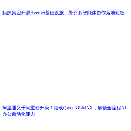
蚂蚁集团开源Avernet基础设施，补齐多智能体协作落地短板
阿里通义千问重磅升级！搭载Qwen3.8-MAX，解锁全流程AI
办公自动化能力