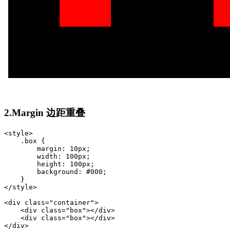
2.Margin 边距重叠
<style>

    .box {

        margin: 10px;

        width: 100px;

        height: 100px;

        background: #000;

    }

</style>

<div class="container">

    <div class="box"></div>

    <div class="box"></div>

</div>