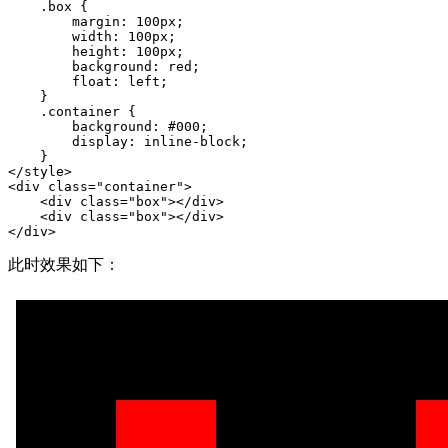
    .box {

        margin: 100px;

        width: 100px;

        height: 100px;

        background: red;

        float: left;

    }

    .container {

        background: #000;

        display: inline-block;

    }

</style>

<div class="container">

    <div class="box"></div>

    <div class="box"></div>

</div>
此时效果如下：