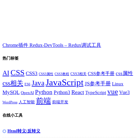
Chrome插件 Redux-DevTools – Redux调试工具
热门标签
CSS
AI
CSS3
css属性
CSS参考手册
CSS3相关
CSS3属性
CSS3教程
JavaScript
Java
css相关
JS参考手册
Linux
ES6
vue
Python
React
MySQL
Python3
TypeScript
Vue3
OpenAI
前端
人工智能
前端开发
WordPress
在线小工具
Html转义/反转义