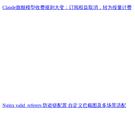
Claude旗舰模型收费规则大变：订阅权益取消，转为按量计费
Nginx valid_referers 防盗链配置 自定义拦截图及多场景适配