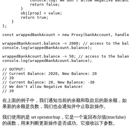
            console.log(`We don't allow Negative Balanc
            return false;

        }

        obj[prop] = value;

        return true;

    }

};

const wrappedBankAcount = new Proxy(bankAccount, handle
wrappedBankAcount.balance -= 2000; // access to the bal
console.log(wrappedBankAcount.balance);

wrappedBankAcount.balance -= 50; // access to the balan
console.log(wrappedBankAcount.balance);

// OUTPUT:

// Current Balance: 2020, New Balance: 20

// 20

// Current Balance: 20, New Balance: -30

// We don't allow Negative Balance!

// 20
在上面的例子中，我们通知当前的余额和取款后的新余额，如
果新的余额是负数，我们也会通知并中止取款操作。
我们使用的是 set operator/trap，它是一个返回布尔值(true/false)
的函数，用来判断更新操作是否成功。它接收以下参数。