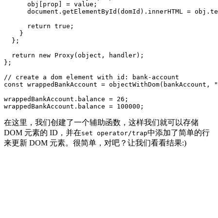
      obj[prop] = value;

      document.getElementById(domId).innerHTML = obj.te
      return true;

    }

  };

  return new Proxy(object, handler);

};

// create a dom element with id: bank-account

const wrappedBankAccount = objectWithDom(bankAccount, "
wrappedBankAccount.balance = 26;

wrappedBankAccount.balance = 100000;
在这里，我们创建了一个辅助函数，这样我们就可以存储
DOM 元素的 ID，并在
中添加了简单的行
set operator/trap
来更新 DOM 元素。很简单，对吧？让我们看看结果:)