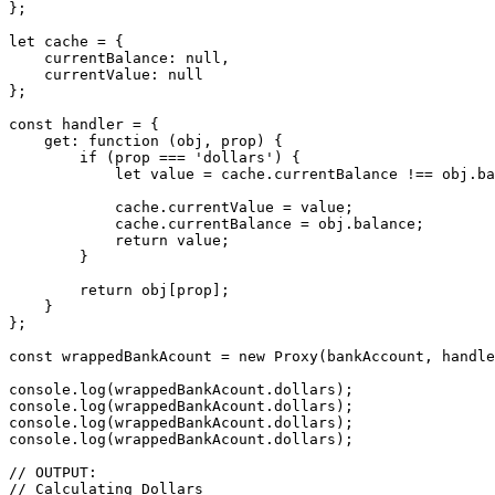
};

let cache = {

    currentBalance: null,

    currentValue: null

};

const handler = {

    get: function (obj, prop) {

        if (prop === 'dollars') {

            let value = cache.currentBalance !== obj.ba
            cache.currentValue = value;

            cache.currentBalance = obj.balance;

            return value;

        }

        return obj[prop];

    }

};

const wrappedBankAcount = new Proxy(bankAccount, handle
console.log(wrappedBankAcount.dollars);

console.log(wrappedBankAcount.dollars);

console.log(wrappedBankAcount.dollars);

console.log(wrappedBankAcount.dollars);

// OUTPUT:

// Calculating Dollars
