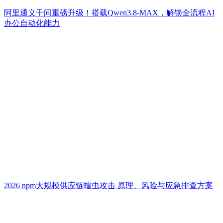
阿里通义千问重磅升级！搭载Qwen3.8-MAX，解锁全流程AI
办公自动化能力
2026 npm大规模供应链蠕虫攻击 原理、风险与应急排查方案