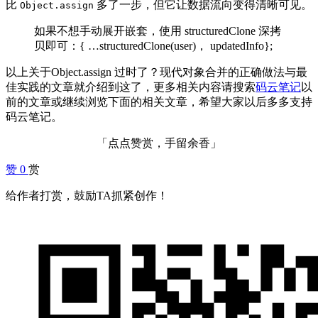
比
多了一步，但它让数据流向变得清晰可见。
Object.assign
如果不想手动展开嵌套，使用 structuredClone 深拷
贝即可：{ …structuredClone(user)， updatedInfo};
以上关于Object.assign 过时了？现代对象合并的正确做法与最
佳实践的文章就介绍到这了，更多相关内容请搜索
码云笔记
以
前的文章或继续浏览下面的相关文章，希望大家以后多多支持
码云笔记。
「点点赞赏，手留余香」
赞
0
赏
给作者打赏，鼓励TA抓紧创作！