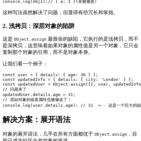
console.log(obj1);// { a: 1 }(未被修改)
这种写法虽然解决了问题，但显得有些冗长和笨拙。
2. 浅拷贝：深层对象的陷阱
这是
最致命的缺陷，它执行的是浅拷贝，而不
Object.assign
是深拷贝，这意味着如果对象的属性值是另一个对象，它只会
复制那个对象的引用，而不是对象本身。
让我们看一个例子：
const user = { details: { age: 30 } };

const updatedInfo = { details: { city: 'London' } };

const updatedUser = Object.assign({}, user, updatedInfo
// 问题来了

updatedUser.details.age = 31;

// 原始对象的嵌套属性也被修改了！

解决方案：展开语法
对象的展开语法，几乎在所有方面都优于
，目
Object.assign
前已成为社区合并对象的首选。