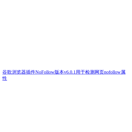
谷歌浏览器插件NoFollow版本v6.0.1用于检测网页nofollow属
性