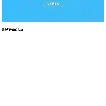
最近更新的内容