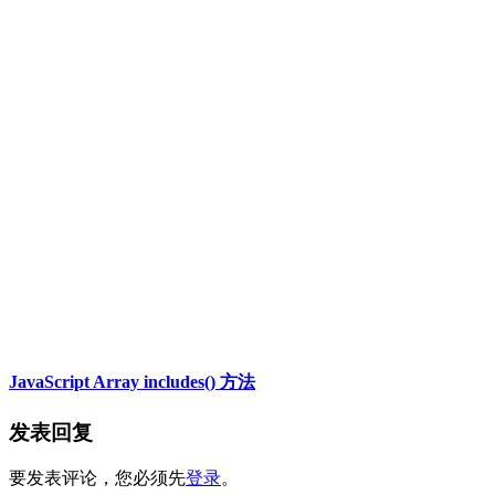
JavaScript Array includes() 方法
发表回复
要发表评论，您必须先
登录
。