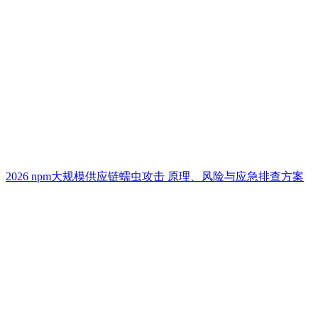
2026 npm大规模供应链蠕虫攻击 原理、风险与应急排查方案