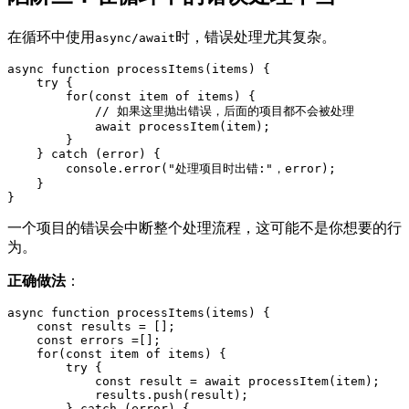
在循环中使用
时，错误处理尤其复杂。
async/await
async function processItems(items) {

    try {

        for(const item of items) {

            // 如果这里抛出错误，后面的项目都不会被处理

            await processItem(item);

        }

    } catch (error) {

        console.error("处理项目时出错:"，error);

    }

}
一个项目的错误会中断整个处理流程，这可能不是你想要的行
为。
正确做法
：
async function processItems(items) {

    const results = [];

    const errors =[];

    for(const item of items) {

        try {

            const result = await processItem(item);

            results.push(result);

        } catch (error) {
