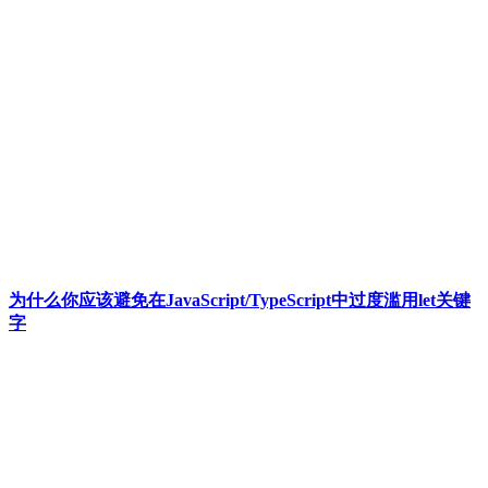
为什么你应该避免在JavaScript/TypeScript中过度滥用let关键
字