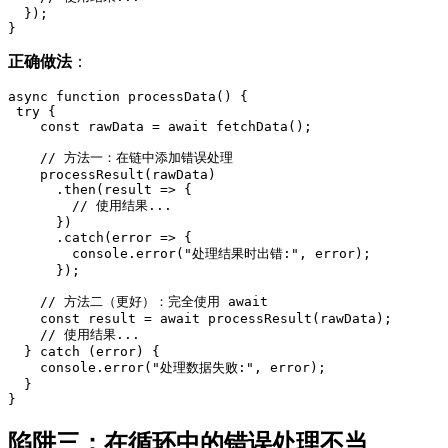
  });

}
正确做法
：
async function processData() {

 try {

    const rawData = await fetchData();

    // 方法一：在链中添加错误处理

    processResult(rawData)

      .then(result => {

        // 使用结果...

      })

      .catch(error => {

        console.error("处理结果时出错:", error);

      });

    // 方法二（更好）：完全使用 await

    const result = await processResult(rawData);

    // 使用结果...

  } catch (error) {

    console.error("处理数据失败:", error);

  }

}
陷阱三：在循环中的错误处理不当