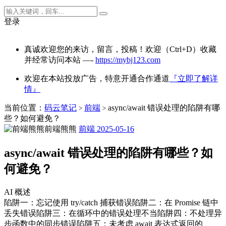
登录
真诚欢迎您的来访，留言，投稿！欢迎（Ctrl+D）收藏
并经常访问本站 —-
https://mybj123.com
欢迎在本站投放广告，特意开通合作通道
『立即了解详
情』
当前位置：
码云笔记
前端
async/await 错误处理的陷阱有哪
>
>
些？如何避免？
前端熊熊
前端
2025-05-16
async/await 错误处理的陷阱有哪些？如
何避免？
AI 概述
陷阱一：忘记使用 try/catch 捕获错误陷阱二：在 Promise 链中
丢失错误陷阱三：在循环中的错误处理不当陷阱四：不处理异
步函数中的同步错误陷阱五：未考虑 await 表达式返回的