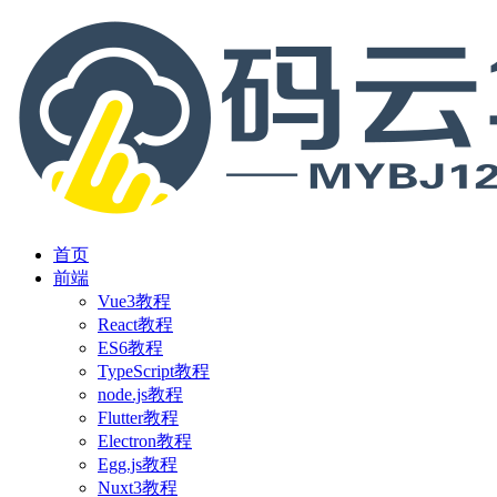
首页
前端
Vue3教程
React教程
ES6教程
TypeScript教程
node.js教程
Flutter教程
Electron教程
Egg.js教程
Nuxt3教程