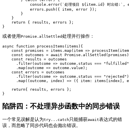
            console.error(`处理项目 ${item.id} 时出错:`, e
            errors.push({ item, error });

        }

    }

    return { results, errors };

}
或者使用
处理并行操作：
Promise.allSettled
async function processItems(items){

    const promises = items.map(item => processItem(item
    const outcomes = await Promise.allSettled(promises)
    const results = outcomes

      .filter(outcome => outcome.status === "fulfilled"
      .map(outcome => outcome.value);

    const errors = outcomes

      .filter(outcome => outcome.status === "rejected")

      .map((outcome, index) => ({ item: items[index], e
    return{ results, errors };

}
陷阱四：不处理异步函数中的同步错误
一个常见误解是认为
只能捕获
表达式的错
try...catch
await
误，而忽略了同步代码也会抛出错误。