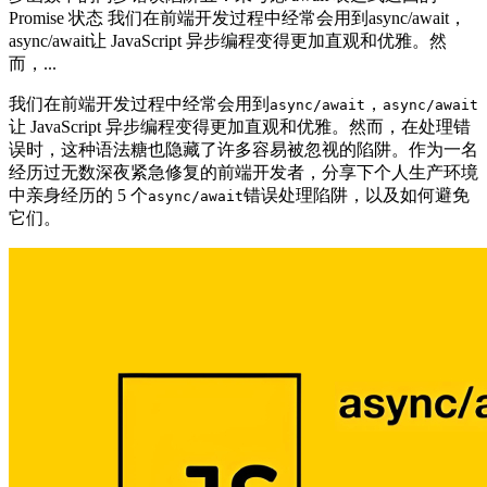
Promise 状态 我们在前端开发过程中经常会用到async/await，
async/await让 JavaScript 异步编程变得更加直观和优雅。然
而，...
我们在前端开发过程中经常会用到
，
async/await
async/await
让 JavaScript 异步编程变得更加直观和优雅。然而，在处理错
误时，这种语法糖也隐藏了许多容易被忽视的陷阱。作为一名
经历过无数深夜紧急修复的前端开发者，分享下个人生产环境
中亲身经历的 5 个
错误处理陷阱，以及如何避免
async/await
它们。