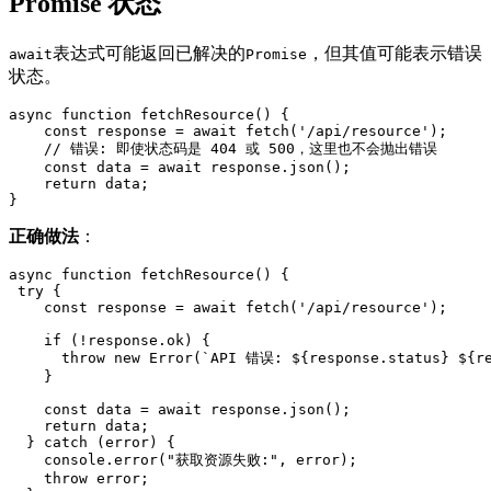
Promise 状态
表达式可能返回已解决的
，但其值可能表示错误
await
Promise
状态。
async function fetchResource() {

    const response = await fetch('/api/resource');

    // 错误: 即使状态码是 404 或 500，这里也不会抛出错误

    const data = await response.json();

    return data;

}
正确做法
：
async function fetchResource() {

 try {

    const response = await fetch('/api/resource');

    if (!response.ok) {

      throw new Error(`API 错误: ${response.status} ${re
    }

    const data = await response.json();

    return data;

  } catch (error) {

    console.error("获取资源失败:", error);

    throw error;
