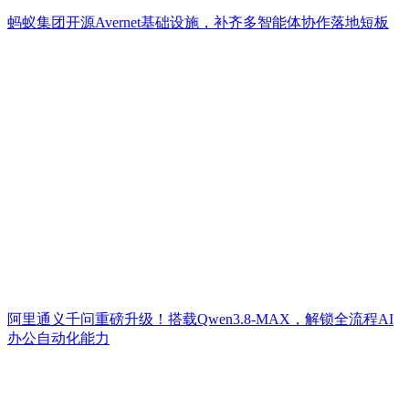
蚂蚁集团开源Avernet基础设施，补齐多智能体协作落地短板
阿里通义千问重磅升级！搭载Qwen3.8-MAX，解锁全流程AI
办公自动化能力